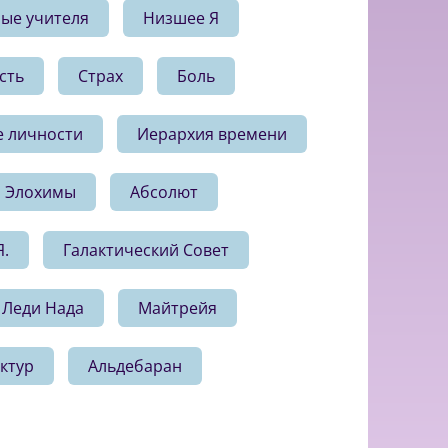
ые учителя
Низшее Я
сть
Страх
Боль
е личности
Иерархия времени
Элохимы
Абсолют
Я.
Галактический Совет
Леди Нада
Майтрейя
ктур
Альдебаран