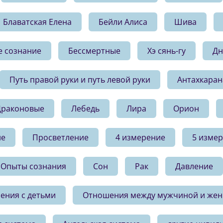
Блаватская Елена
Бейли Алиса
Шива
е сознание
Бессмертные
Хэ сянь-гу
Дн
Путь правой руки и путь левой руки
Антахкаран
Драконовые
Лебедь
Лира
Орион
ие
Просветление
4 измерение
5 изме
Опыты сознания
Сон
Рак
Давление
ения с детьми
Отношения между мужчиной и же