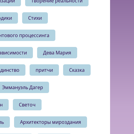
изации
Творение реальности
одики
Стихи
нтового процессинга
ависимости
Дева Мария
Единство
притчи
Сказка
Эммануэль Дагер
н
Светоч
ль
Архитекторы мироздания