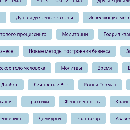
я система
Ангельская система
другие цивил
и
Душа и духовные законы
Исцеляющие мет
нтового процессинга
Медитации
Теория ква
знесе
Новые методы построения бизнеса
З
ское тело человека
Молитвы
Время
Диабет
Личность и Эго
Ронна Герман
Акаши
Практики
Женственность
Крайо
еннелинг.
Демиурги
Бальтазар
Азазе