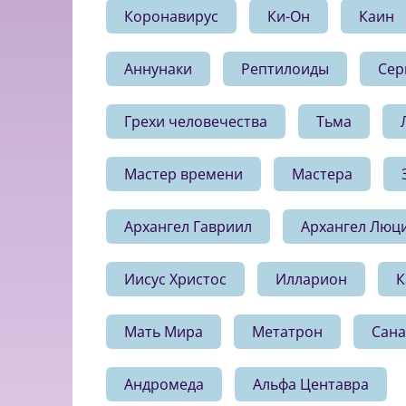
Коронавирус
Ки-Он
Каин
Аннунаки
Рептилоиды
Сер
Грехи человечества
Тьма
Мастер времени
Мастера
Архангел Гавриил
Архангел Люц
Иисус Христос
Илларион
К
Мать Мира
Метатрон
Сана
Андромеда
Альфа Центавра