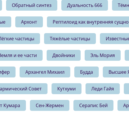
Обратный синтез
Дуальность 666
Тёмн
ые
Архонт
Рептилоид как внутренняя сущно
Лёгкие частицы
Тяжёлые частицы
Известны
Земля и ее части
Двойники
Эль Мория
ифер
Архангел Михаил
Будда
Высшее 
армический Совет
Кутхуми
Леди Гайя
т Кумара
Сен-Жермен
Серапис Бей
Ар