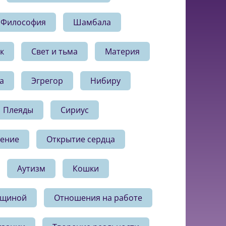
Философия
Шамбала
к
Свет и тьма
Материя
а
Эгрегор
Нибиру
Плеяды
Сириус
рение
Открытие сердца
Аутизм
Кошки
нщиной
Отношения на работе