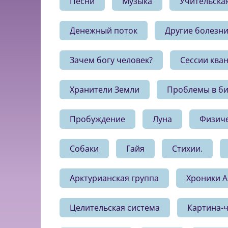
Песни
Музыка
Учительска
Денежный поток
Другие болезн
Зачем богу человек?
Сессии ква
Хранители Земли
Проблемы в би
Пробуждение
Луна
Физиче
Собаки
Гайя
Стихии.
Арктурианская группа
Хроники 
Целительская система
Картина-ч