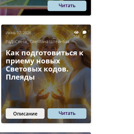
Читать
Июнь 17, 2026
168
0
РаДоСвета_ Светлана Штейнбах
Как подготовиться к
приему новых
Световых кодов.
Плеяды
Читать
Описание