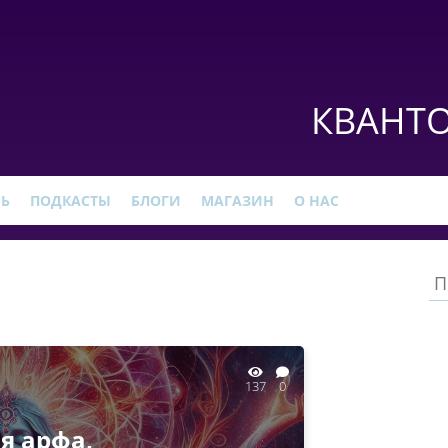
КВАНТО
РЬ
ПОДКАСТЫ
БЛОГИ
МАГАЗИН
О НАС
137
0
я арфа,