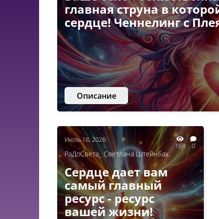
главная струна в которо
сердце! Ченнелинг с Пл
Описание
Июль 18, 2026
168
0
РаДоСвета_ Светлана Штейнбах
Сердце дает вам
самый главный
ресурс - ресурс
вашей жизни!