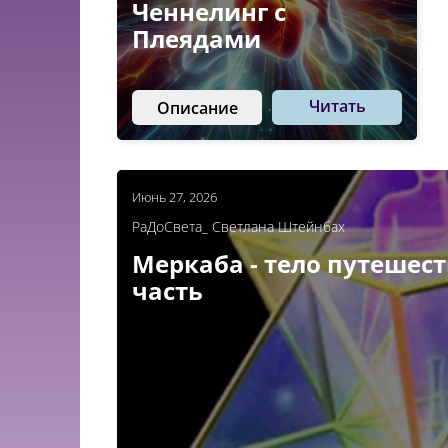
Ченнелинг с
Плеядами
Читать
Описание
Июнь 27, 2026
РаДоСвета_ Светлана Штейнбах
Меркаба - тело путешест
часть