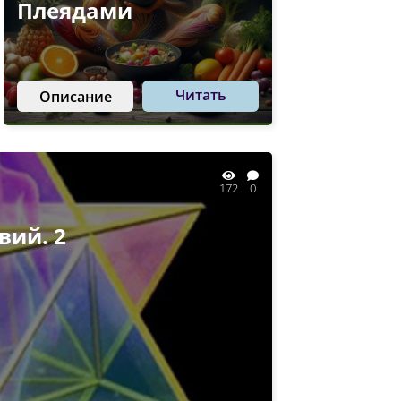
Плеядами
Читать
Описание
172
0
вий. 2