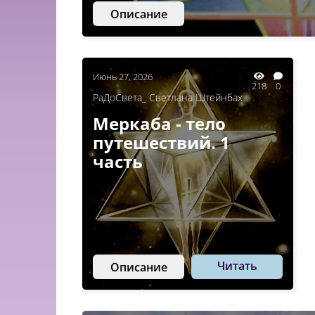
Описание
Июнь 27, 2026
218
0
РаДоСвета_ Светлана Штейнбах
Меркаба - тело
путешествий. 1
часть
Читать
Описание