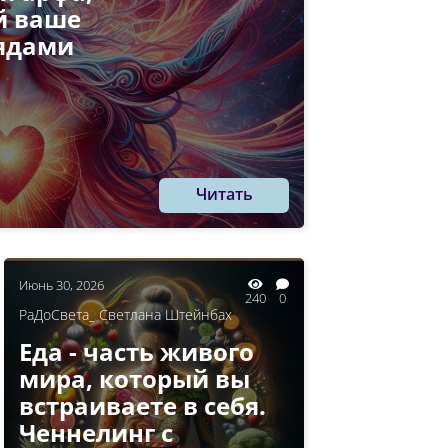
й ваше
еядами
Читать
Июнь 30, 2026
240
0
РаДоСвета_ Светлана Штейнбах
Еда - часть живого
мира, который вы
встраиваете в себя.
Ченнелинг с