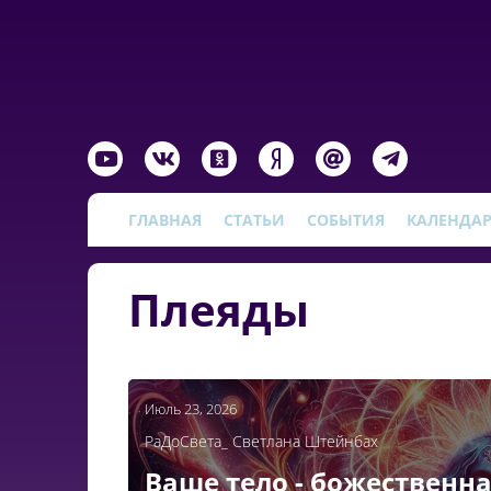
ГЛАВНАЯ
СТАТЬИ
СОБЫТИЯ
КАЛЕНДА
Плеяды
Июль 23, 2026
РаДоСвета_ Светлана Штейнбах
Ваше тело - божественна