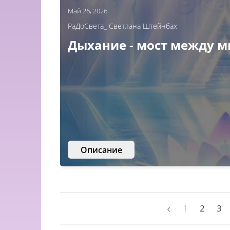
Май 26, 2026
РаДоСвета_ Светлана Штейнбах
Дыхание - мост между 
Описание
‹
1
2
3