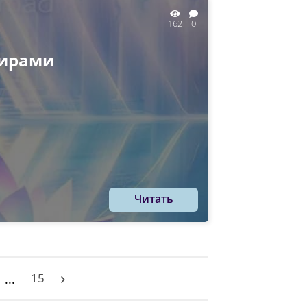
162
0
мирами
Читать
›
15
...