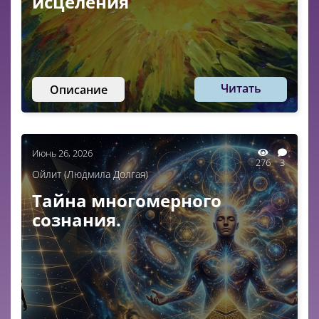
исцеления
Читать
Описание
Июнь 26, 2026
276
3
Ойлит (Людмила Долгая)
Тайна многомерного
сознания.