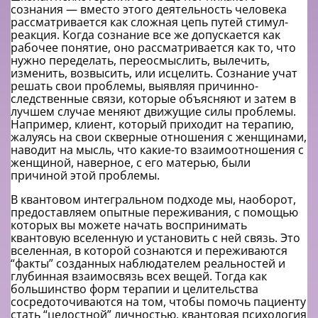
сознания — вместо этого деятельность человека
рассматривается как сложная цепь путей стимул-
реакция. Когда сознание все же допускается как
рабочее понятие, оно рассматривается как то, что
нужно переделать, переосмыслить, вылечить,
изменить, возвысить, или исцелить. Сознание учат
решать свои проблемы, выявляя причинно-
следственные связи, которые объясняют и затем в
лучшем случае меняют движущие силы проблемы.
Например, клиент, который приходит на терапию,
жалуясь на свои скверные отношения с женщинами,
наводит на мысль, что какие-то взаимоотношения с
женщиной, наверное, с его матерью, были
причиной этой проблемы.
В квантовом интегральном подходе мы, наоборот,
предоставляем опытные переживания, с помощью
которых вы можете начать воспринимать
квантовую вселенную и установить с ней связь. Это
вселенная, в которой сознаются и переживаются
“факты” созданных наблюдателем реальностей и
глубинная взаимосвязь всех вещей. Тогда как
большинство форм терапии и целительства
сосредоточиваются на том, чтобы помочь пациенту
стать “целостной” личностью, квантовая психология