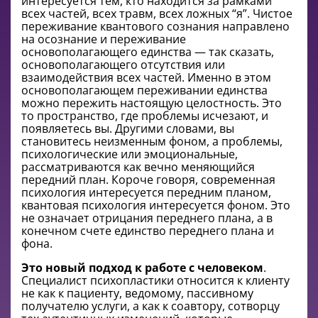
интересуется тем, кто находится за рамками
всех частей, всех травм, всех ложных “я”. Чистое
переживание квантового сознания направлено
на осознание и переживание
основополагающего единства — так сказать,
основополагающего отсутствия или
взаимодействия всех частей. Именно в этом
основополагающем переживании единства
можно пережить настоящую целостность. Это
то пространство, где проблемы исчезают, и
появляетесь вы. Другими словами, вы
становитесь неизменным фоном, а проблемы,
психологические или эмоциональные,
рассматриваются как вечно меняющийся
передний план. Короче говоря, современная
психология интересуется передним планом,
квантовая психология интересуется фоном. Это
не означает отрицания переднего плана, а в
конечном счете единство переднего плана и
фона.
Это новый подход к работе с человеком
.
Специалист психопластики относится к клиенту
не как к пациенту, ведомому, пассивному
получателю услуги, а как к соавтору, сотворцу