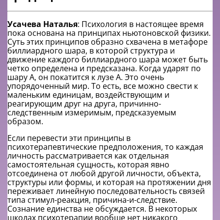
Усачева Наталья
: Психология в настоящее время
пока основана на принципах ньютоновской физики.
Суть этих принципов образно схвачена в метафоре
биллиардного шара, в которой структура и
движение каждого биллиардного шара может быть
четко определена и предсказана. Когда ударят по
шару А, он покатится к лузе А. Это очень
упорядоченный мир. То есть, все можно свести к
маленьким единицам, воздействующим и
реагирующим друг на друга, причинно-
следственным измеримым, предсказуемым
образом.
Если перевести эти принципы в
психотерапевтические предположения, то каждая
личность рассматривается как отдельная
самостоятельная сущность, которая явно
отсоединена от любой другой личности, объекта,
структуры или формы, и которая на протяжении дня
переживает линейную последовательность связей
типа стимул-реакция, причина-и-следствие.
Сознание единства не обсуждается. В некоторых
школах психотерапии вообще нет никакого