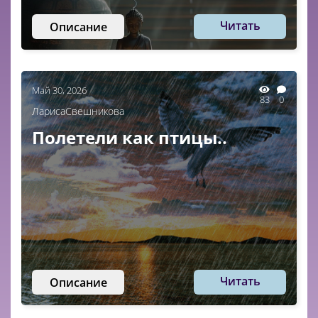
Читать
Описание
Май 30, 2026
83
0
ЛарисаСвешникова
Полетели как птицы..
Читать
Описание