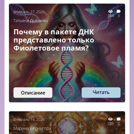
Февраль 27, 2026
354
3
Татьяна Дьячкова
Почему в пакете ДНК
представлено только
Фиолетовое пламя?
Читать
Описание
Февраль 14, 2026
269
0
Марина Вернигора