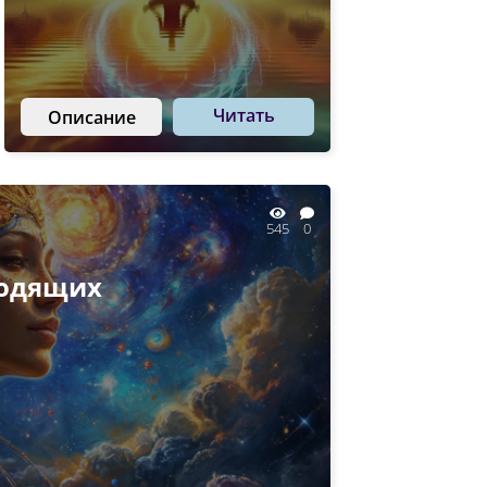
Читать
Описание
545
0
ходящих