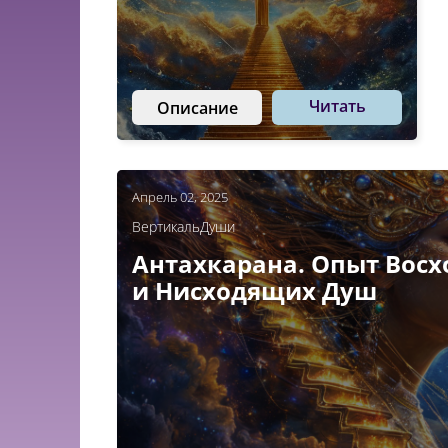
Читать
Описание
Апрель 02, 2025
ВертикальДуши
Антахкарана. Опыт Вос
и Нисходящих Душ