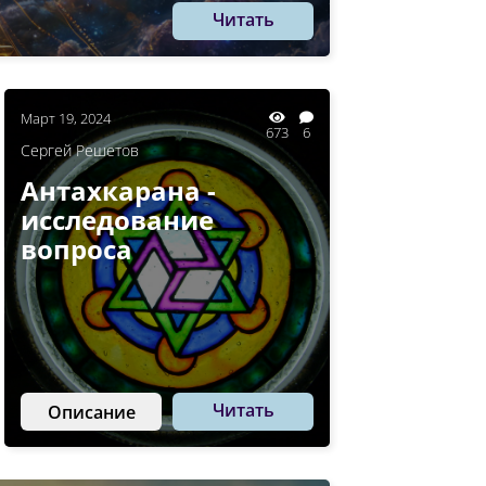
Читать
Март 19, 2024
673
6
Сергей Решетов
Антахкарана -
исследование
вопроса
Читать
Описание