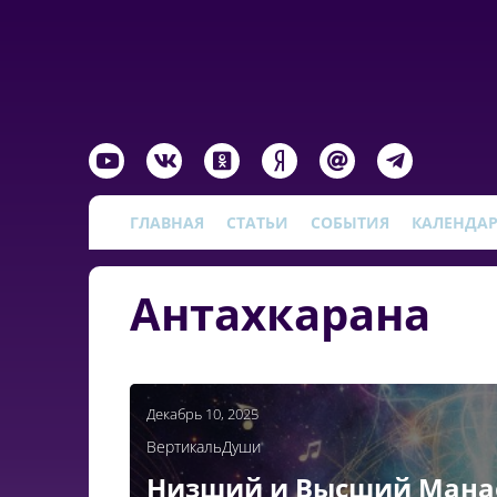
ГЛАВНАЯ
СТАТЬИ
СОБЫТИЯ
КАЛЕНДА
Антахкарана
Декабрь 10, 2025
ВертикальДуши
Низший и Высший Манас