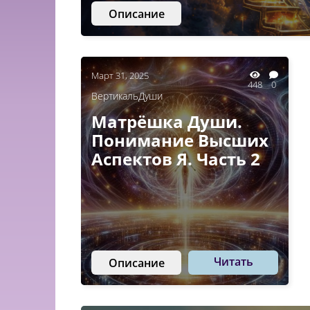
Описание
Март 31, 2025
448
0
ВертикальДуши
Матрёшка Души.
Понимание Высших
Аспектов Я. Часть 2
Читать
Описание