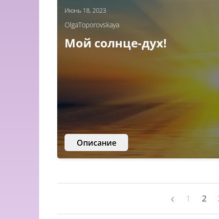
Июнь 18, 2023
OlgaToporovskaya
Мой солнце-дух!
Описание
‹
1
2