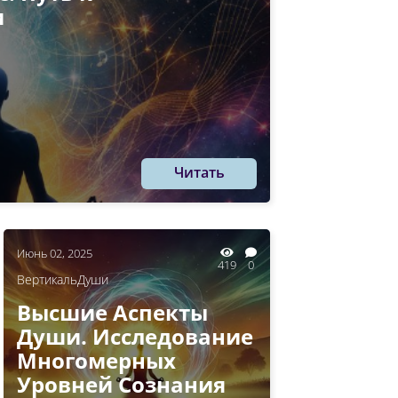
и
Читать
Июнь 02, 2025
419
0
ВертикальДуши
Высшие Аспекты
Души. Исследование
Многомерных
Уровней Сознания