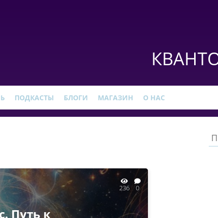
КВАНТО
РЬ
ПОДКАСТЫ
БЛОГИ
МАГАЗИН
О НАС
236
0
. Путь к