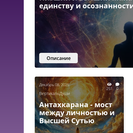
единству и осознанност
Описание
Декабрь 08, 2025
251
0
ВертикальДуши
Антахкарана - мост
между личностью и
Высшей Сутью