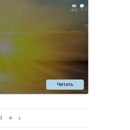
412
1
Читать
›
3
4