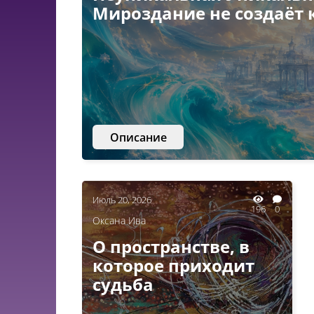
Мироздание не создаёт 
Описание
Июль 20, 2026
196
0
Оксана Ива
О пространстве, в
которое приходит
судьба