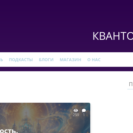
КВАНТО
РЬ
ПОДКАСТЫ
БЛОГИ
МАГАЗИН
О НАС
259
1
ость.