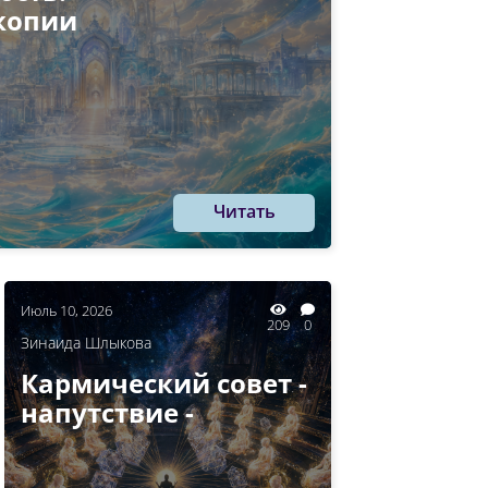
копии
Читать
Июль 10, 2026
209
0
Зинаида Шлыкова
Кармический совет -
напутствие -