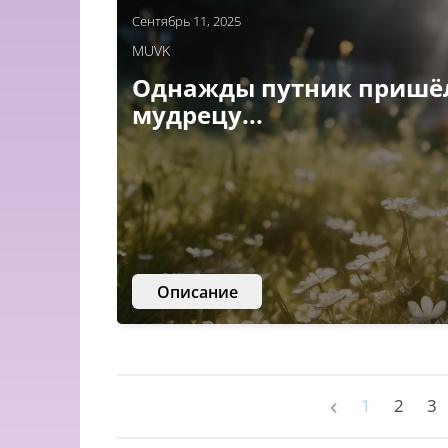
Сентябрь 11, 2025
MUVK
Однажды путник пришё
мудрецу...
Описание
‹
1
2
3