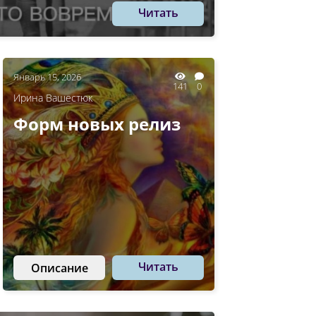
Читать
Январь 15, 2026
141
0
Ирина Вашестюк
Форм новых релиз
Читать
Описание