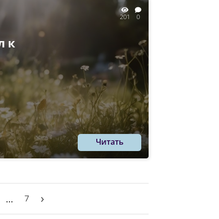
201
0
л к
Читать
›
7
...