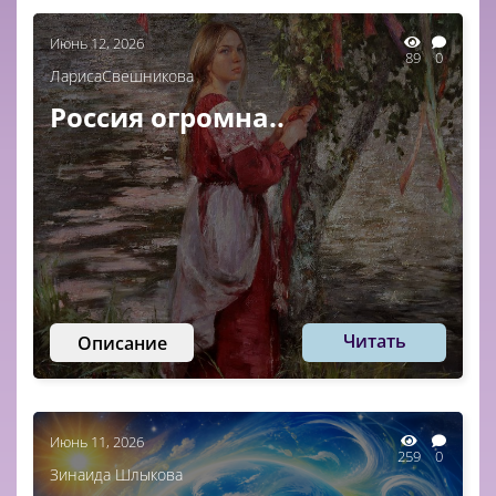
Июнь 12, 2026
89
0
ЛарисаСвешникова
Россия огромна..
Читать
Описание
Июнь 11, 2026
259
0
Зинаида Шлыкова