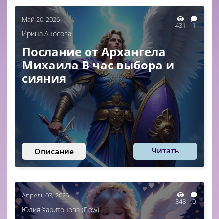
Май 20, 2026
431
1
Ирина Аносова
Послание от Архангела
Михаила В час выбора и
сияния
Читать
Описание
Апрель 03, 2026
348
0
Юлия Харитонова (Flow)