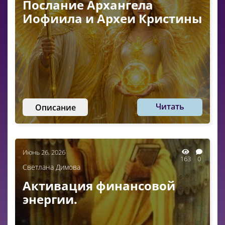
Послание Архангела
Иофиила и Археи Кристины
Читать
Описание
Июнь 26, 2026
163
0
Светлана Димова
Активация финансовой
энергии.