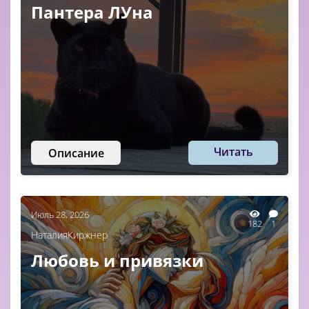
Пантера ЛУна
Читать
Описание
Июль 28, 2026
182
1
НаталияКиржнер
Любовь и привязки