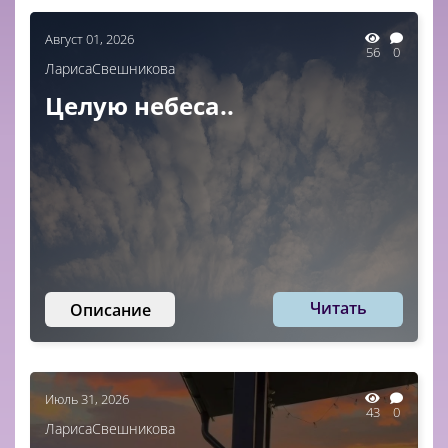
Август 01, 2026
56
0
ЛарисаСвешникова
Целую небеса..
Читать
Описание
Июль 31, 2026
43
0
ЛарисаСвешникова