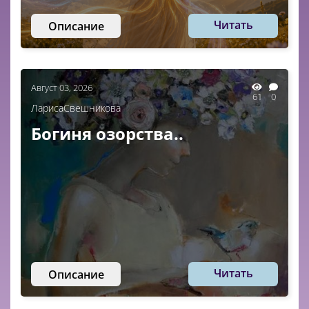
Читать
Описание
Август 03, 2026
61
0
ЛарисаСвешникова
Богиня озорства..
Читать
Описание