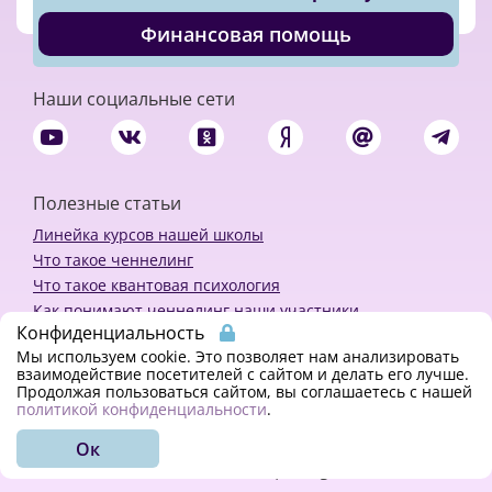
Финансовая помощь
Наши социальные сети
Полезные статьи
Линейка курсов нашей школы
Что такое ченнелинг
Что такое квантовая психология
Как понимают ченнелинг наши участники
Конфиденциальность
Политика конфиденциальности
Мы используем cookie. Это позволяет нам анализировать
взаимодействие посетителей с сайтом и делать его лучше.
Продолжая пользоваться сайтом, вы соглашаетесь с нашей
Закажи ченнелинг
политикой конфиденциальности
.
Ок
© 2018 - 2023 Kvreal2018 | All rights reserved.