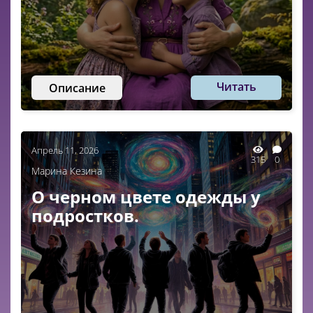
Читать
Описание
Апрель 11, 2026
315
0
Марина Кезина
О черном цвете одежды у
подростков.