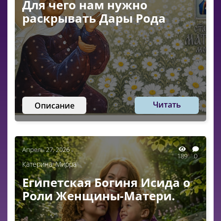
Для чего нам нужно
раскрывать Дары Рода
Читать
Описание
Апрель 27, 2026
189
0
Катерина_Мирра
Египетская Богиня Исида о
Роли Женщины-Матери.