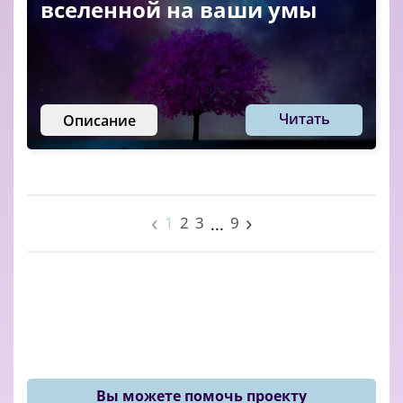
вселенной на ваши умы
Читать
Описание
‹
›
1
2
3
9
...
Вы можете помочь проекту