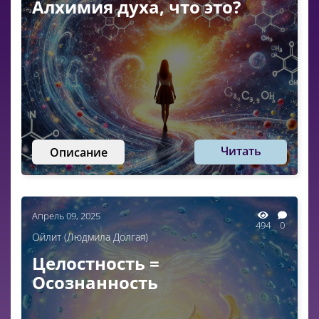
Алхимия духа, что это?
Читать
Описание
Апрель 09, 2025
494
0
Ойлит (Людмила Долгая)
Целостность =
Осознанность