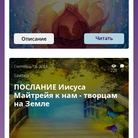
Читать
Описание
Сентябрь 18, 2024
228
0
Savmea
ПОСЛАНИЕ Иисуса
Майтрейя к нам - творцам
на Земле