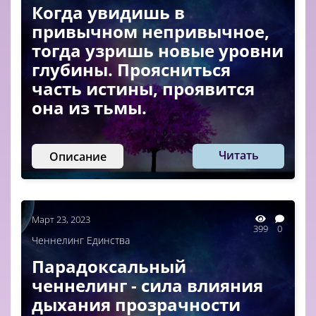
Когда увидишь в
привычном непривычное,
тогда узришь новые уровни
глубины. Проясниться
часть истины, проявится
она из тьмы.
Читать
Описание
Март 23, 2023
399
0
Ченнелинг Единства
Парадоксальный
ченнелинг - сила влияния
дыхания прозрачности