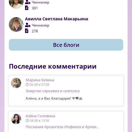
Ченнелер
301
Авилла Светлана Макарьина
Ченнелер
278
Все блоги
Последние комментарии
Марина Кезина
06.08 в 07:08
Энергии сарказма и скепсиса
Алёна, а я Вас благодарю! 🌹💖🙏
Алёна Головина
04.08 в 13:56
Послание Архангела Иофиила и Археи…