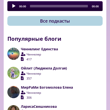
Audio
Player
00:00
00:00
Все подкасты
Популярные блоги
Ченнелинг Единства
Ченнелер
417
Ойлит (Людмила Долгая)
Ченнелер
357
МирРаМи Богомолова Елена
Ченнелер
306
ЛарисаСвешникова