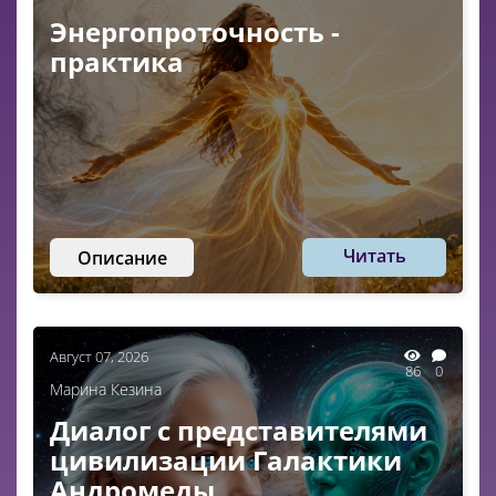
Энергопроточность -
практика
Читать
Описание
Август 07, 2026
86
0
Марина Кезина
Диалог с представителями
цивилизации Галактики
Андромеды