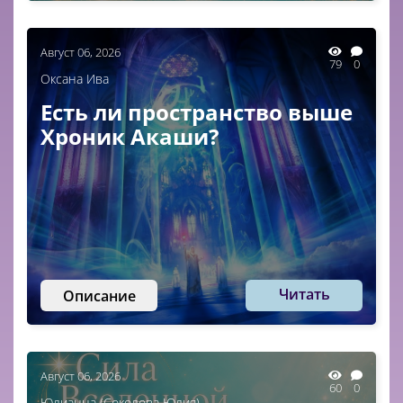
Август 06, 2026
79
0
Оксана Ива
Есть ли пространство выше
Хроник Акаши?
Читать
Описание
Август 06, 2026
60
0
Юлианна (Соколова Юлия)