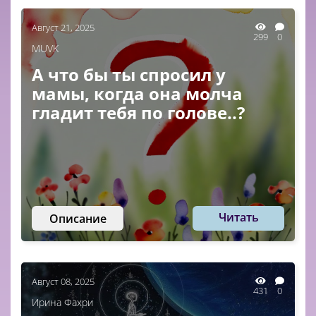
Август 21, 2025
299
0
MUVK
А что бы ты спросил у
мамы, когда она молча
гладит тебя по голове..?
Читать
Описание
Август 08, 2025
431
0
Ирина Фахри