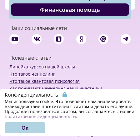
Финансовая помощь
Наши социальные сети
Полезные статьи
Линейка курсов нашей школы
Что такое ченнелинг
Что такое квантовая психология
Как понимают ченнелинг наши участники
Конфиденциальность
Политика конфиденциальности
Мы используем cookie. Это позволяет нам анализировать
взаимодействие посетителей с сайтом и делать его лучше.
Продолжая пользоваться сайтом, вы соглашаетесь с нашей
Закажи ченнелинг
политикой конфиденциальности
.
Ок
© 2018 - 2023 Kvreal2018 | All rights reserved.