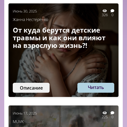
Июнь 30, 2025
326
0
Жанна Нестеренко
От куда берутся детские
травмы и как они влияют
на взрослую жизнь?!
Читать
Описание
Июнь 17, 2025
225
0
MUVK