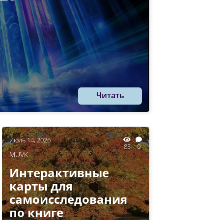
Читать
Июль 14, 2026
83
0
MUVK
Интерактивные
карты для
самоисследования
по книге