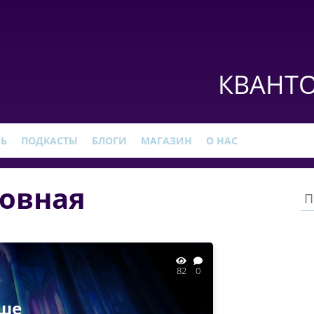
КВАНТО
РЬ
ПОДКАСТЫ
БЛОГИ
МАГАЗИН
О НАС
овная
82
0
ыше