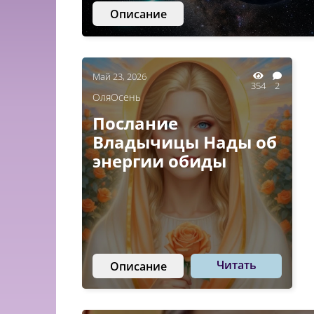
Описание
Май 23, 2026
354
2
ОляОсень
Послание
Владычицы Нады об
энергии обиды
Читать
Описание