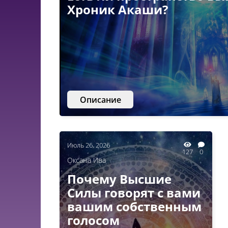
Хроник Акаши?
Описание
Июль 26, 2026
127
0
Оксана Ива
Почему Высшие
Силы говорят с вами
вашим собственным
голосом