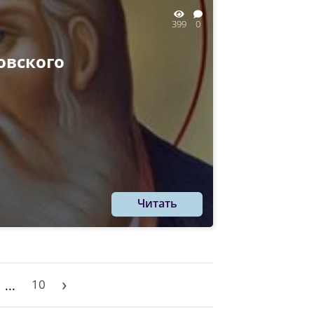
399
0
овского
Читать
›
10
...