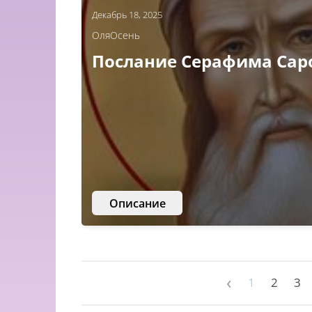
Декабрь 18, 2025
ОляОсень
Послание Серафима Сар
Описание
‹
1
2
3