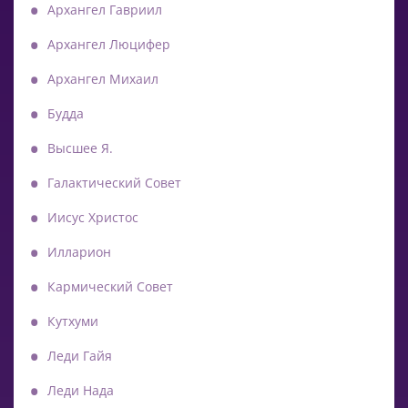
Архангел Гавриил
Архангел Люцифер
Архангел Михаил
Будда
Высшее Я.
Галактический Совет
Иисус Христос
Илларион
Кармический Совет
Кутхуми
Леди Гайя
Леди Нада