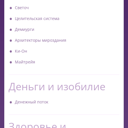
Светоч
Целительская система
Демиурги
Архитекторы мироздания
Ки-Он
Майтрейя
Деньги и изобилие
Денежный поток
Здоровье и