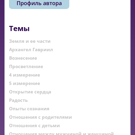
Профиль автора
Темы
Земля и ее части
Архангел Гавриил
Вознесение
Просветление
4 измерение
5 измерение
Открытие сердца
Радость
Опыты сознания
Отношения с родителями
Отношения с детьми
Отношения между мужчиной и женщиной