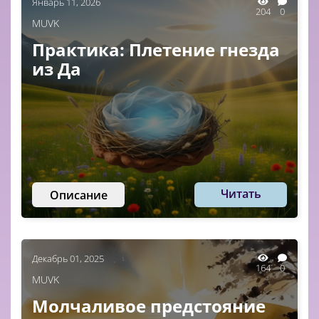
Январь 11, 2026
204
0
MUVK
Практика: Плетение гнезда
из Да
Читать
Описание
Декабрь 01, 2025
164
0
MUVK
Молчаливое предстояние