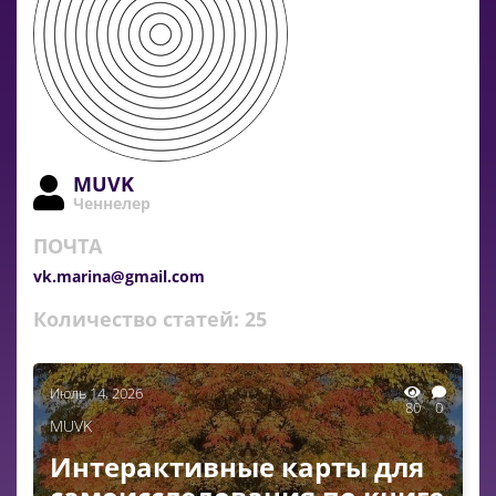
MUVK
Ченнелер
ПОЧТА
vk.marina@gmail.com
Количество статей:
25
Июль 14, 2026
80
0
MUVK
Интерактивные карты для