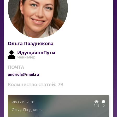
Ольга Позднякова
ИдущаяпоПути
Ченнелер
ПОЧТА
andriola@mail.ru
Количество статей:
79
Июнь 15, 2026
145
0
Ольга Позднякова