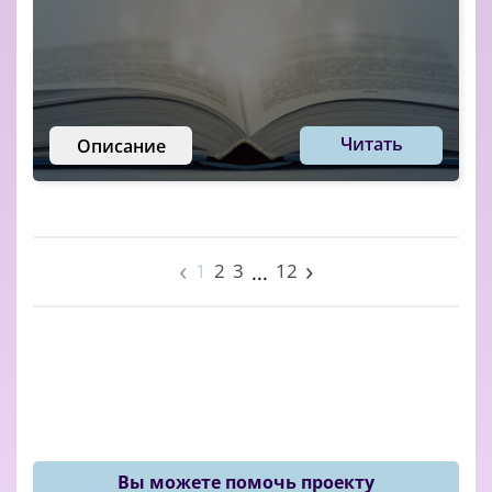
Читать
Описание
‹
›
1
2
3
12
...
Вы можете помочь проекту