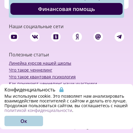
Финансовая помощь
Наши социальные сети
Полезные статьи
Линейка курсов нашей школы
Что такое ченнелинг
Что такое квантовая психология
Как понимают ченнелинг наши участники
Конфиденциальность
Политика конфиденциальности
Мы используем cookie. Это позволяет нам анализировать
взаимодействие посетителей с сайтом и делать его лучше.
Продолжая пользоваться сайтом, вы соглашаетесь с нашей
Закажи ченнелинг
политикой конфиденциальности
.
Ок
© 2018 - 2023 Kvreal2018 | All rights reserved.