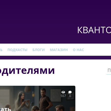
КВАНТО
РЬ
ПОДКАСТЫ
БЛОГИ
МАГАЗИН
О НАС
одителями
557
0
тать