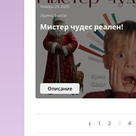
Январь 23, 2025
Ирина Фахри
Мистер чудес реален!
Описание
‹
1
2
3
4