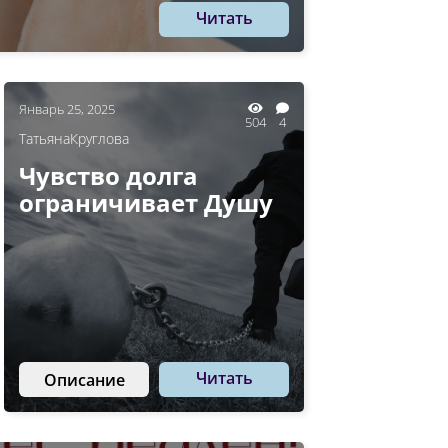
Читать
Январь 25, 2025
504
4
ТатьянаКруглова
Чувство долга
ограничивает Душу
Читать
Описание