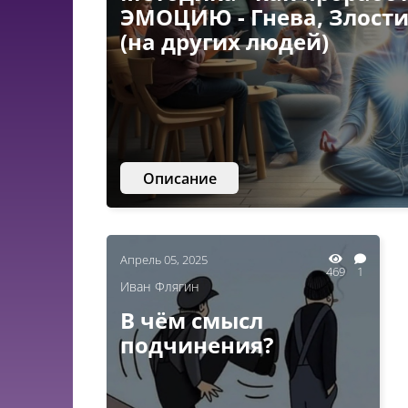
ЭМОЦИЮ - Гнева, Злост
(на других людей)
Описание
Апрель 05, 2025
469
1
Иван Флягин
В чём смысл
подчинения?