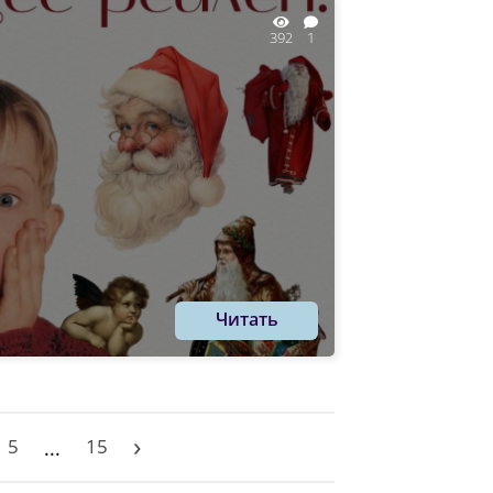
392
1
Читать
›
5
15
...