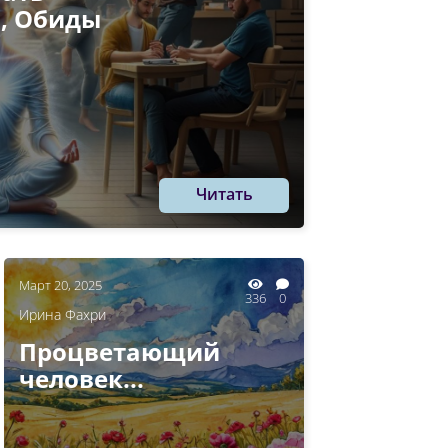
и, Обиды
Читать
Март 20, 2025
336
0
Ирина Фахри
Процветающий
человек...