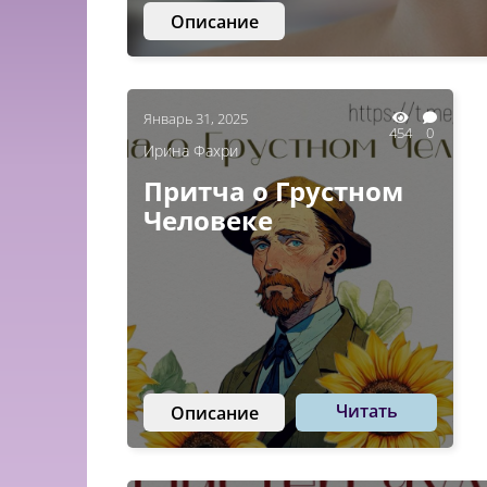
Описание
Январь 31, 2025
454
0
Ирина Фахри
Притча о Грустном
Человеке
Читать
Описание