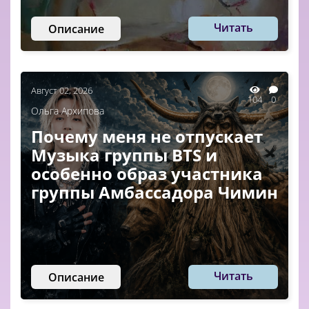
Читать
Описание
Август 02, 2026
104
0
Ольга Архипова
Почему меня не отпускает
Музыка группы BTS и
особенно образ участника
группы Амбассадора Чимин
Читать
Описание