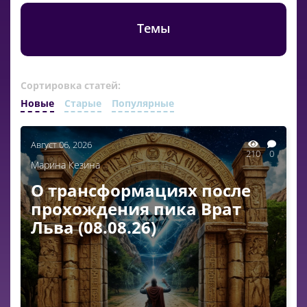
Темы
Сортировка статей:
Новые
Старые
Популярные
Август 06, 2026
210
0
Марина Кезина
О трансформациях после
прохождения пика Врат
Льва (08.08.26)