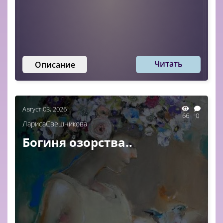
Читать
Описание
Август 03, 2026
66
0
ЛарисаСвешникова
Богиня озорства..