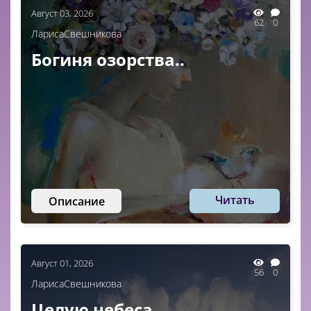
Август 03, 2026
62
0
ЛарисаСвешникова
Богиня озорства..
Читать
Описание
Август 01, 2026
56
0
ЛарисаСвешникова
Целую небеса..