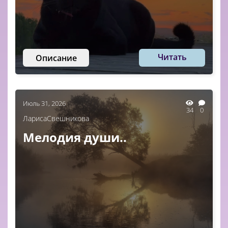
Читать
Описание
Июль 31, 2026
34
0
ЛарисаСвешникова
Мелодия души..