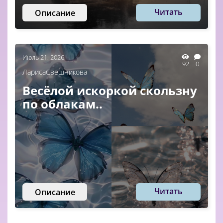
Читать
Описание
Июль 21, 2026
92
0
ЛарисаСвешникова
Весёлой искоркой скользну
по облакам..
Читать
Описание