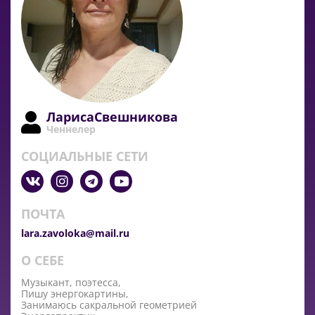
ЛарисаСвешникова
Ченнелер
СОЦИАЛЬНЫЕ СЕТИ
ПОЧТА
lara.zavoloka@mail.ru
О СЕБЕ
Музыкант, поэтесса,
Пишу энергокартины,
Занимаюсь сакральной геометрией