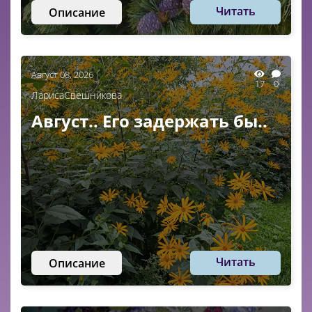
Читать
Описание
Август 08, 2026
17
0
ЛарисаСвешникова
Август.. Его задержать бы..
Читать
Описание