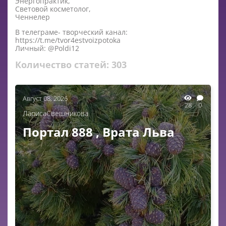
Энергопрактик,
Световой косметолог,
Ченнелер
В телеграме- творческий канал:
https://t.me/tvor4estvoizpotoka
Личный: @Poldi12
Количество статей:
303
Август 08, 2026
28
0
ЛарисаСвешникова
Портал 888 , Врата Льва