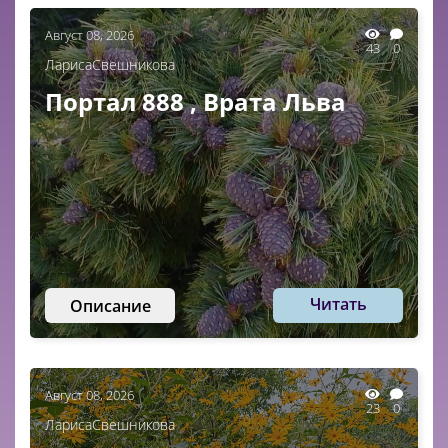
Август 08, 2026
43
0
ЛарисаСвешникова
Портал 888 , Врата Льва
Читать
Описание
Август 08, 2026
23
0
ЛарисаСвешникова