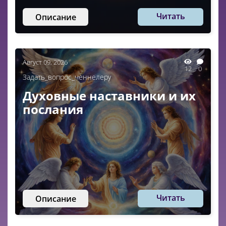
Читать
Описание
Август 09, 2026
12
0
Задать_вопрос_ченнелеру
Духовные наставники и их
послания
Читать
Описание