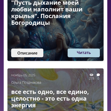
"Пусть дыхание моей
любви наполнит ваши
крылья". Послания
Богородицы
Читать
Описание
Ноябрь 05, 2025
278
0
Ольга Позднякова
все есть одно, все едино,
целостно - это есть одна
энергия