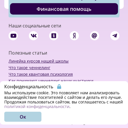
Финансовая помощь
Наши социальные сети
Полезные статьи
Линейка курсов нашей школы
Что такое ченнелинг
Что такое квантовая психология
Как понимают ченнелинг наши участники
Конфиденциальность
Политика конфиденциальности
Мы используем cookie. Это позволяет нам анализировать
взаимодействие посетителей с сайтом и делать его лучше.
Продолжая пользоваться сайтом, вы соглашаетесь с нашей
Закажи ченнелинг
политикой конфиденциальности
.
Ок
© 2018 - 2023 Kvreal2018 | All rights reserved.