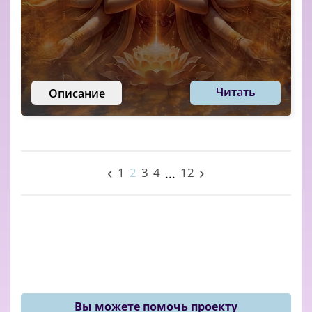
Читать
Описание
‹
›
1
2
3
4
12
...
Вы можете помочь проекту