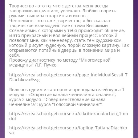
Творчество - это то, что с детства меня всегда
завораживало, манило, увлекало. Люблю творить
руками, вышиваю картины и иконы.
Ченнелинг - это тоже творчество, я бы сказала
творческое взаимодействие с теми Высокими
Сознаниями, с которыми у тебя происходит общение,
и это прекрасный и волшебный процесс, который
позволят мне, как ченнелеру, стать тем художником,
который рисует чудесную, порой сложную картину. Так
открываются потайные дверцы в познании мира и
себя.
Провожу диагностику по методу "Многомерной
медицины" Л.Г. Пучко.
https://kvrealschool.getcourse.ru/page_IndividualSessii_T
Diachkova#ssg
Являюсь одним из авторов и преподавателей курса 1
модуля - «Открытие канала ченнелинга онлайн» ;
курса 2 модуля -"Совершенствование канала
ченнелинга"; курса "Голосовой ченнелинг"
https://kvrealschool.getcourse.ru/otkritiekanalachen_1mo
dul
https://kvrealschool.getcourse.ru/tapling_TatianaDiachko
va