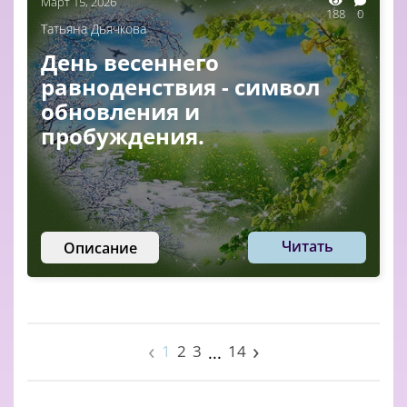
Март 15, 2026
188
0
Татьяна Дьячкова
День весеннего
равноденствия - символ
обновления и
пробуждения.
Читать
Описание
‹
›
1
2
3
14
...