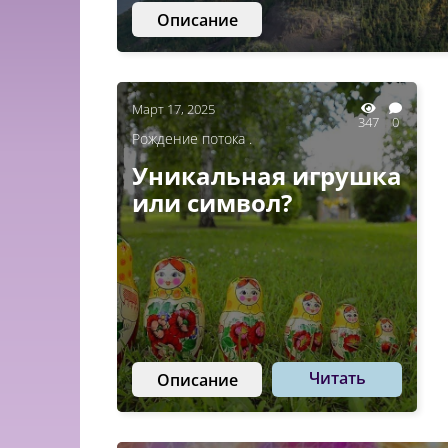
Описание
Март 17, 2025
347
0
Рождение потока .
Уникальная игрушка
или символ?
Читать
Описание