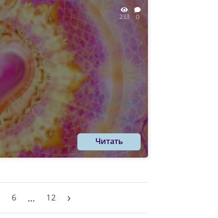
233
0
Читать
›
5
6
12
...