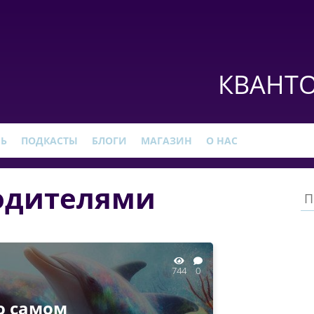
КВАНТО
РЬ
ПОДКАСТЫ
БЛОГИ
МАГАЗИН
О НАС
одителями
744
0
о самом