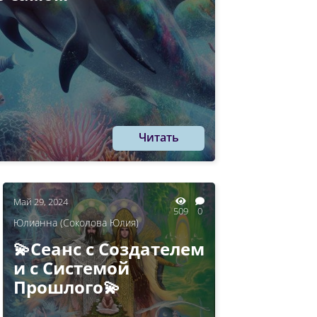
Читать
Май 29, 2024
509
0
Юлианна (Соколова Юлия)
💫Сеанс с Создателем
и с Системой
Прошлого💫