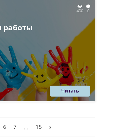
400
0
ы работы
Читать
›
6
7
15
...