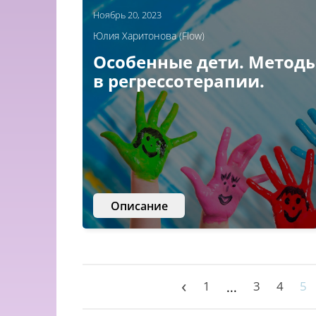
Ноябрь 20, 2023
Юлия Харитонова (Flow)
Особенные дети. Метод
в регрессотерапии.
Описание
‹
1
3
4
5
...