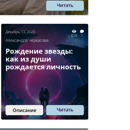
Читать
Декабрь 13, 2023
618
1
Александра Черкасова
Рождение звезды:
как из души
рождается личность
Читать
Описание