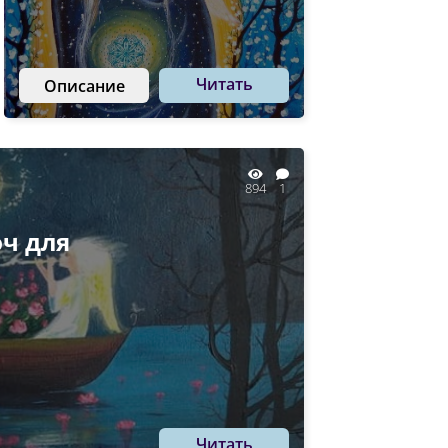
Читать
Описание
894
1
юч для
Читать