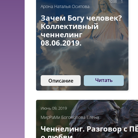
1038
1
Арона Наталья Осипова
Зачем Богу человек?
Коллективный
ченнелинг
08.06.2019.
Читать
Описание
Июнь 09, 2019
МирРаМи Богомолова Елена
Ченнелинг. Разговор с П
о любви.