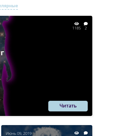
улярные
1185
2
г
Читать
Июнь 09, 2019