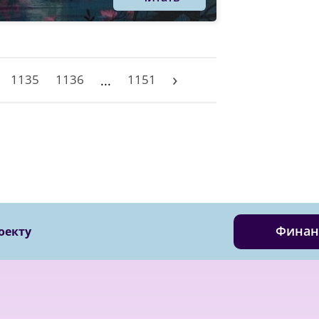
›
1135
1136
1151
...
Финан
оекту