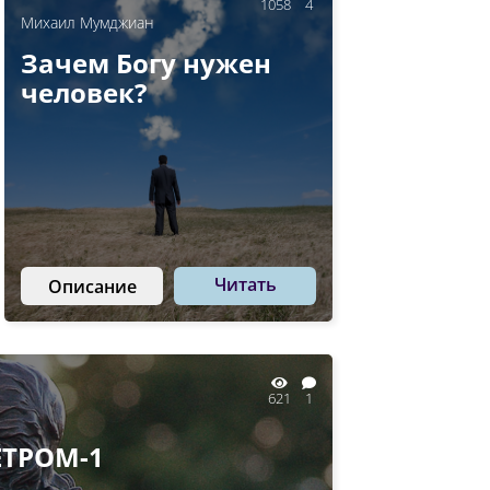
1058
4
Михаил Мумджиан
Зачем Богу нужен
человек?
Читать
Описание
621
1
ЁТРОМ-1