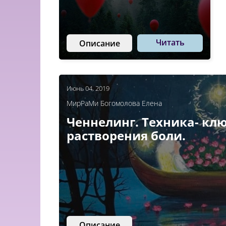
Читать
Описание
Июнь 04, 2019
МирРаМи Богомолова Елена
Ченнелинг. Техника- кл
растворения боли.
Описание