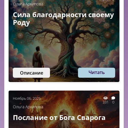
Ольга Архипова
Сила благодарности своему
Роду
Читать
Описание
Ноябрь 06, 2025
331
0
Ольга Архипова
Послание от Бога Сварога