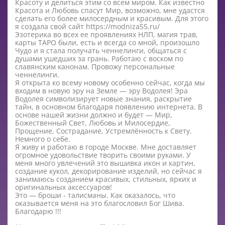
Красоту и делиться этим со всем миром. Как известно
Красота и Любовь спасут Мир, возможно, мне удастся
сделать его более милосердным и красивым. Для этого
я создала свой сайт https://modniza55.ru/
Эзотерика во всех ее проявлениях НЛП, магия трав,
карты ТАРО были, есть и всегда со мной, произошло
Чудо и я стала получать ченнелинги, общаться с
душами ушедших за грань. Работаю с воском по
славянским канонам. Провожу персональные
ченнелинги.
Я открыта ко всему новому особенно сейчас, когда мы
входим в новую эру на Земле — эру Водолея! Эра
Водолея символизирует новые знания, раскрытие
тайн, в основном благодаря появлению интернета. В
основе нашей жизни должно и будет — Мир,
Божественный Свет, Любовь и Милосердие,
Прощение, Сострадание, Устремлённость к Свету.
Немного о себе.
Я живу и работаю в городе Москве. Мне доставляет
огромное удовольствие творить своими руками. У
меня много увлечений это вышивка икон и картин,
создание кукол, декорирование изделий, но сейчас я
занимаюсь созданием красивых, стильных, ярких и
оригинальных аксессуаров!
Это — броши - талисманы. Как оказалось, что
оказывается меня на это благословил Бог Шива.
Благодарю !!!