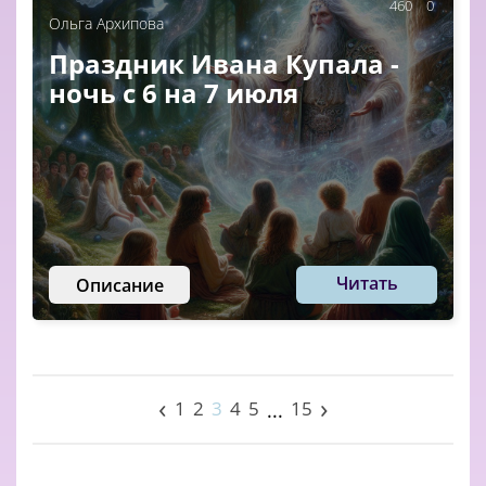
460
0
Ольга Архипова
Праздник Ивана Купала -
ночь с 6 на 7 июля
Читать
Описание
‹
›
1
2
3
4
5
15
...