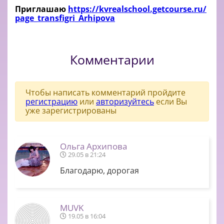
Приглашаю
https://kvrealschool.getcourse.ru/
page_transfigri_Arhipova
Комментарии
Чтобы написать комментарий пройдите
регистрацию
или
авторизуйтесь
если Вы
уже зарегистрированы
Ольга Архипова
29.05 в 21:24
Благодарю, дорогая
MUVK
19.05 в 16:04