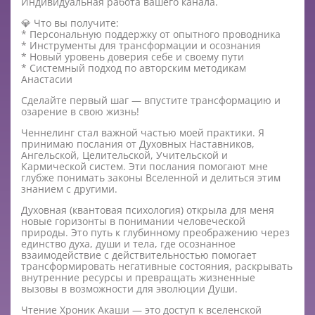
Индивидуальная работа вашего канала.
💎 Что вы получите:
* Персональную поддержку от опытного проводника
* Инструменты для трансформации и осознания
* Новый уровень доверия себе и своему пути
* Системный подход по авторским методикам
Анастасии
Сделайте первый шаг — впустите трансформацию и
озарение в свою жизнь!
Ченнелинг стал важной частью моей практики. Я
принимаю послания от Духовных Наставников,
Ангельской, Целительской, Учительской и
Кармической систем. Эти послания помогают мне
глубже понимать законы Вселенной и делиться этим
знанием с другими.
Духовная (квантовая психология) открыла для меня
новые горизонты в понимании человеческой
природы. Это путь к глубинному преображению через
единство духа, души и тела, где осознанное
взаимодействие с действительностью помогает
трансформировать негативные состояния, раскрывать
внутренние ресурсы и превращать жизненные
вызовы в возможности для эволюции Души.
Чтение Хроник Акаши — это доступ к вселенской