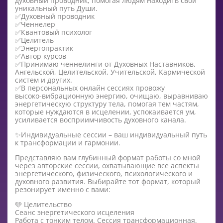
духовный проводник, помогая людям находить свой
уникальный путь Души.
✅Духовный проводник
✅Ченнелер
✅Квантовый психолог
✅Целитель
✅Энергопрактик
✅Автор курсов
✅Принимаю ченнелинги от Духовных Наставников,
Ангельской, Целительской, Учительской, Кармической
систем и других.
✅В персональных онлайн сессиях провожу
высоко-вибрационную энергию, очищаю, выравниваю
энергетическую структуру тела, помогая тем частям,
которые нуждаются в исцелении, успокаивается ум,
усиливается восприимчивость духовного канала.
✨Индивидуальные сессии – ваш индивидуальный путь
к трансформации и гармонии.
Представляю вам глубинный формат работы со мной
через авторские сессии, охватывающие все аспекты
энергетического, физического, психологического и
духовного развития. Выбирайте тот формат, который
резонирует именно с вами:
🩵 Целительство
Сеанс энергетического исцеления
Работа с тонким телом. Сессия трансформационная,