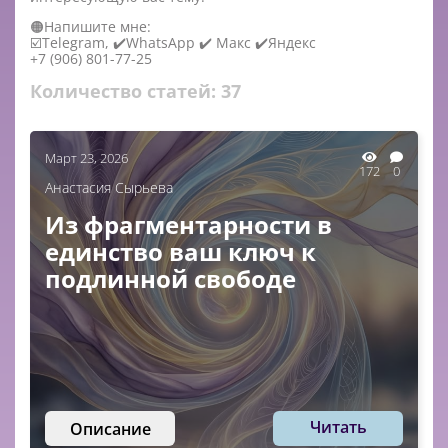
🟠Напишите мне:
☑️Telegram, ✔️WhatsApp ✔️ Макс ✔️Яндекс
+7 (906) 801-77-25
Количество статей:
37
Март 23, 2026
172
0
Анастасия Сырьева
Из фрагментарности в
единство ваш ключ к
подлинной свободе
Читать
Описание