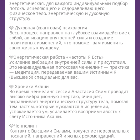
энергетическая, для каждого индивидуальный подбор
потока, исцеляющего и оздоравливающего
физическое тело, энергетическую и духовную
структуру.
🩵 Духовная (квантовая) психология
Весь процесс направлен на глубокое взаимодействие с
собой, активацию внутренней силы и создание
позитивных изменений, что поможет вам изменить
свою жизнь к лучшему.
🩵Энергетическая работа «Частоты Я Есть»
Усиление вибрации внутренней силы и присутствия.
Это индивидуальная потоковая ченнелинг — практика
— медитация, передаваемая вашим Истинным Я
(Высшее Я) специально для вас.
🩵 Хроники Акаши
Во время ченнелинг-сессий Анастасия Свим проводит
высоко-вибрационную энергию, очищает,
выравнивает энергетическую структуру тела, помогая
тем частям, которые нуждаются в исцелении,
успокаивается ум, усиливается восприимчивость к
свету Источника Акаши.
🩵Ченнелинг
Контакт с Высшими Силами, получение персональных
посланий, направлений и ясных рекомендаций.