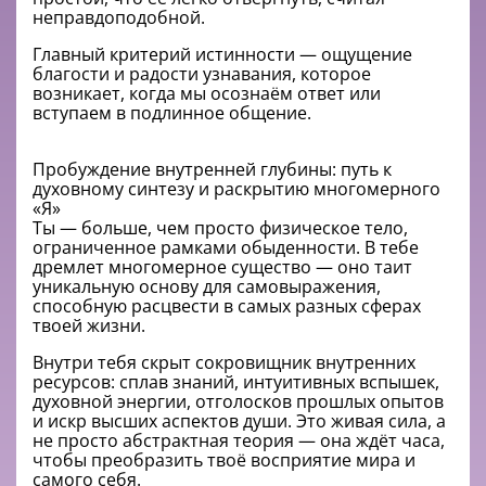
неправдоподобной.
Главный критерий истинности — ощущение
благости и радости узнавания, которое
возникает, когда мы осознаём ответ или
вступаем в подлинное общение.
Пробуждение внутренней глубины: путь к
духовному синтезу и раскрытию многомерного
«Я»
Ты — больше, чем просто физическое тело,
ограниченное рамками обыденности. В тебе
дремлет многомерное существо — оно таит
уникальную основу для самовыражения,
способную расцвести в самых разных сферах
твоей жизни.
Внутри тебя скрыт сокровищник внутренних
ресурсов: сплав знаний, интуитивных вспышек,
духовной энергии, отголосков прошлых опытов
и искр высших аспектов души. Это живая сила, а
не просто абстрактная теория — она ждёт часа,
чтобы преобразить твоё восприятие мира и
самого себя.