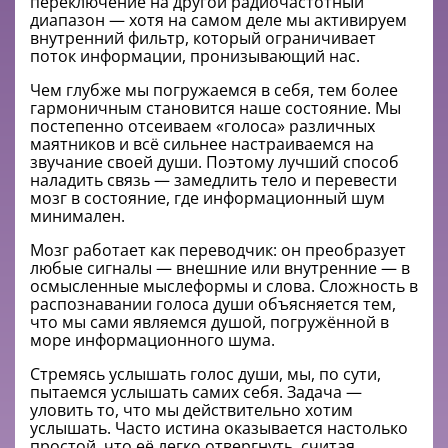
переключение на другой радиочастотный
диапазон — хотя на самом деле мы активируем
внутренний фильтр, который ограничивает
поток информации, пронизывающий нас.
Чем глубже мы погружаемся в себя, тем более
гармоничным становится наше состояние. Мы
постепенно отсеиваем «голоса» различных
маятников и всё сильнее настраиваемся на
звучание своей души. Поэтому лучший способ
наладить связь — замедлить тело и перевести
мозг в состояние, где информационный шум
минимален.
Мозг работает как переводчик: он преобразует
любые сигналы — внешние или внутренние — в
осмысленные мыслеформы и слова. Сложность в
распознавании голоса души объясняется тем,
что мы сами являемся душой, погружённой в
море информационного шума.
Стремясь услышать голос души, мы, по сути,
пытаемся услышать самих себя. Задача —
уловить то, что мы действительно хотим
услышать. Часто истина оказывается настолько
простой, что её легко отвергнуть, считая