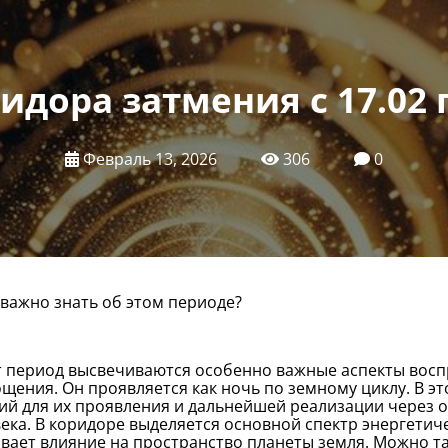
дора затмения с 17.02 п
Февраль 13, 2026
306
0
важно знать об этом периоде?
т период высвечиваются особенно важные аспекты восп
щения. Он проявляется как ночь по земному циклу. В э
ий для их проявления и дальнейшей реализации через 
ека. В коридоре выделяется основной спектр энергетич
вает влияние на пространство планеты земля. Можно та