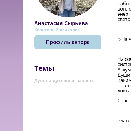
работ
вопло
энерг
свето
Анастасия Сырьева
Квантовый психолог
✨На ч
Профиль автора
На со
систе
Темы
Аккум
Души 
Каким
Душа и духовные законы
проце
двига
Совет
Благо