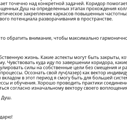
ает точечно над конкретной задачей. Коридор помогае
щенных Душ на определенных этапах прохождения колле
етическое закрепление каркасов повышенных частотны
вого потенциала разворачивания в пространстве.
то обратить внимание, чтобы максимально гармонично
бственную жизнь. Какие аспекты могут быть закрыты, 
му. Чувствовать куда иду по завершении коридора, каки
улировать силы на собственные цели без смещения и р
процессы. Осознать свой луч(лазер) как вектор индиви
 вкладом в этот период я смогу быть для большей сис
ссы и обучения. Хорошо проводить практики соединен
ться согласно изначальному вектору своего воплощени
 Душ.
дарю!