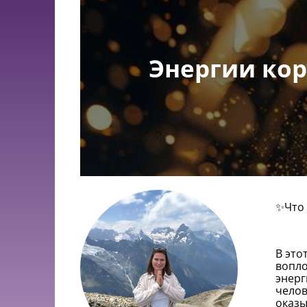
Энергии кори
✨Что 
В это
вопло
энерг
челов
оказы