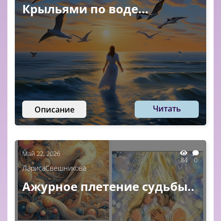
Крыльями по воде...
Читать
Описание
Май 22, 2026
84
0
ЛарисаСвешникова
Ажурное плетение судьбы..