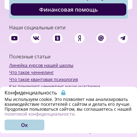
Финансовая помощь
Наши социальные сети
Полезные статьи
Линейка курсов нашей школы
Что такое ченнелинг
Что такое квантовая психология
Как понимают ченнелинг наши участники
Конфиденциальность
Политика конфиденциальности
Мы используем cookie. Это позволяет нам анализировать
взаимодействие посетителей с сайтом и делать его лучше.
Продолжая пользоваться сайтом, вы соглашаетесь с нашей
Закажи ченнелинг
политикой конфиденциальности
.
Ок
© 2018 - 2023 Kvreal2018 | All rights reserved.