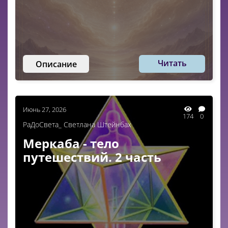
Читать
Описание
Июнь 27, 2026
174
0
РаДоСвета_ Светлана Штейнбах
Меркаба - тело
путешествий. 2 часть