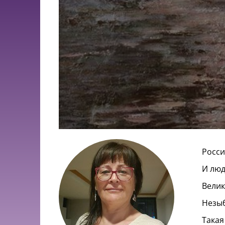
Росси
И люд
Велик
Незыб
Такая