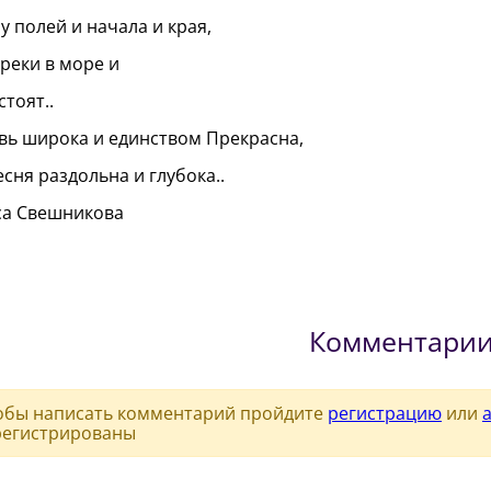
 у полей и начала и края,
 реки в море и
стоят..
ь широка и единством Прекрасна,
есня раздольна и глубока..
са Свешникова
Комментари
обы написать комментарий пройдите
регистрацию
или
регистрированы