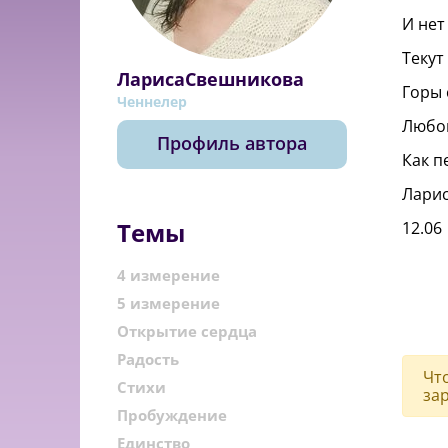
И нет
Текут
ЛарисаСвешникова
Горы 
Ченнелер
Любов
Профиль автора
Как п
Лари
Темы
12.06
4 измерение
5 измерение
Открытие сердца
Радость
Чт
Стихи
за
Пробуждение
Единство