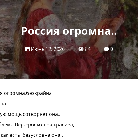
Россия огромна..
Июнь 12, 2026
84
0
я огромна,безкрайна
на..
ую мощь сотворяет она..
лема Вера-роскошна,красива,
 как есть ,безусловна она..