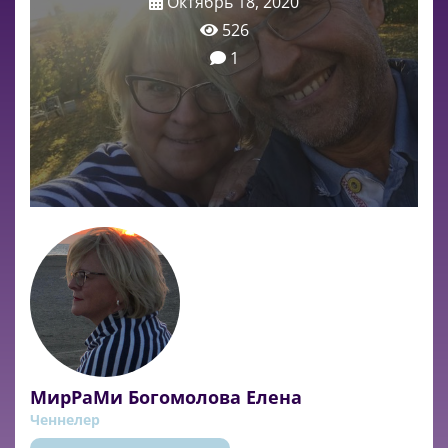
Октябрь 18, 2020
526
1
МирРаМи Богомолова Елена
Ченнелер