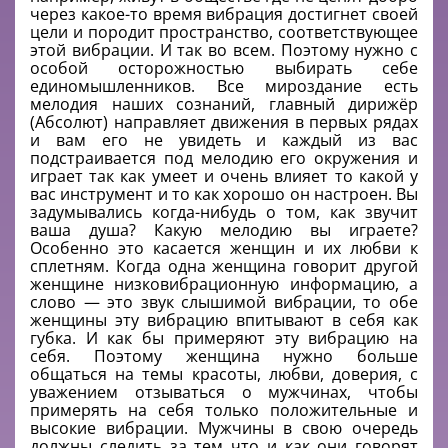
через какое-то время вибрация достигнет своей
цели и породит пространство, соответствующее
этой вибрации. И так во всем. Поэтому нужно с
особой осторожностью выбирать себе
единомышленников. Все мироздание есть
мелодия наших сознаний, главный дирижёр
(Абсолют) направляет движения в первых рядах
и вам его не увидеть и каждый из вас
подстраивается под мелодию его окружения и
играет так как умеет и очень влияет то какой у
вас инструмент и то как хорошо он настроен. Вы
задумывались когда-нибудь о том, как звучит
ваша душа? Какую мелодию вы играете?
Особенно это касается женщин и их любви к
сплетням. Когда одна женщина говорит другой
женщине низковибрационную информацию, а
слово — это звук слышимой вибрации, то обе
женщины эту вибрацию впитывают в себя как
губка. И как бы примеряют эту вибрацию на
себя. Поэтому женщина нужно больше
общаться на темы красоты, любви, доверия, с
уважением отзываться о мужчинах, чтобы
примерять на себя только положительные и
высокие вибрации. Мужчины в свою очередь
должны следить за тем что и как они говорят