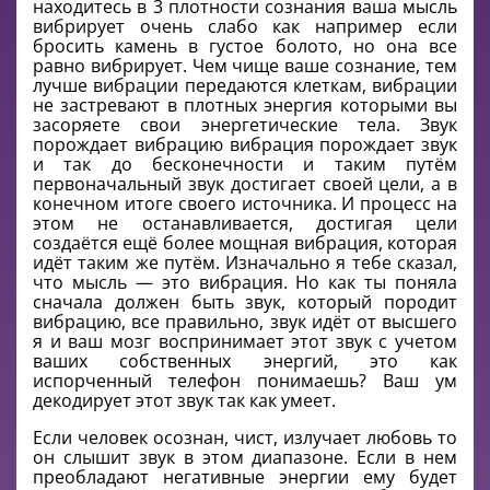
находитесь в 3 плотности сознания ваша мысль
вибрирует очень слабо как например если
бросить камень в густое болото, но она все
равно вибрирует. Чем чище ваше сознание, тем
лучше вибрации передаются клеткам, вибрации
не застревают в плотных энергия которыми вы
засоряете свои энергетические тела. Звук
порождает вибрацию вибрация порождает звук
и так до бесконечности и таким путём
первоначальный звук достигает своей цели, а в
конечном итоге своего источника. И процесс на
этом не останавливается, достигая цели
создаётся ещё более мощная вибрация, которая
идёт таким же путём. Изначально я тебе сказал,
что мысль — это вибрация. Но как ты поняла
сначала должен быть звук, который породит
вибрацию, все правильно, звук идёт от высшего
я и ваш мозг воспринимает этот звук с учетом
ваших собственных энергий, это как
испорченный телефон понимаешь? Ваш ум
декодирует этот звук так как умеет.
Если человек осознан, чист, излучает любовь то
он слышит звук в этом диапазоне. Если в нем
преобладают негативные энергии ему будет