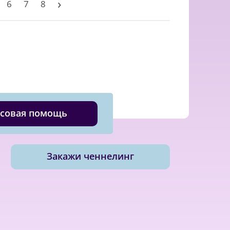
›
6
7
8
совая помощь
Закажи ченнелинг