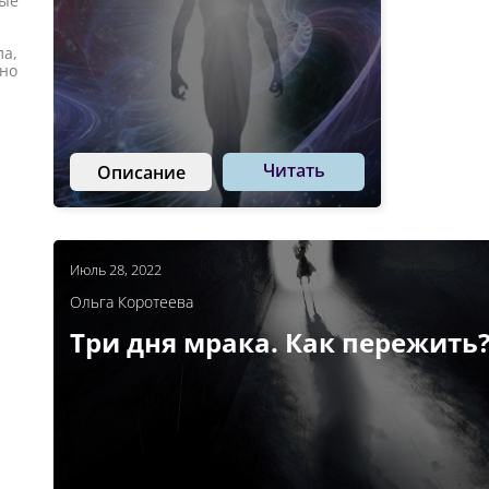
рые
ла,
чно
Читать
Описание
Июль 28, 2022
Ольга Коротеева
Три дня мрака. Как пережить