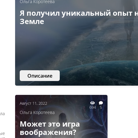
Ольга Коротеева
Я получил уникальный опыт 
Земле
Описание
Август 11, 2022
694
5
Ольга Коротеева
ала
Может это игра
воображения?
вые