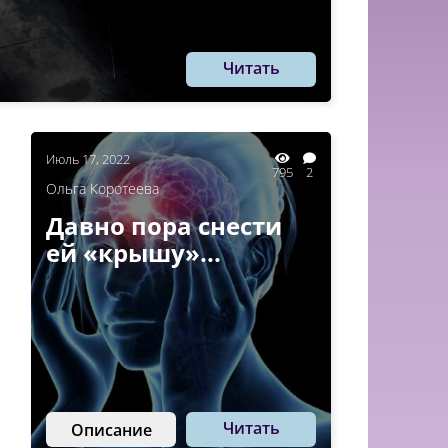
Читать
Июль 17, 2022
795
2
Ольга Коротеева
Давно пора снести
ей «крышу»...
Читать
Описание