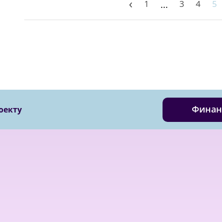
‹
1
3
4
5
...
Финан
оекту