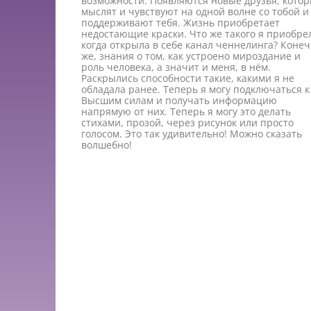
возможности. Появляются новые друзья, кото
мыслят и чувствуют на одной волне со тобой и
поддерживают тебя. Жизнь приобретает
недостающие краски. Что же такого я приобре
когда открыла в себе канал ченнелинга? Коне
же, знания о том, как устроено мироздание и
роль человека, а значит и меня, в нём.
Раскрылись способности такие, какими я не
обладала ранее. Теперь я могу подключаться к
Высшим силам и получать информацию
напрямую от них. Теперь я могу это делать
стихами, прозой, через рисунок или просто
голосом. Это так удивительно! Можно сказать
волшебно!