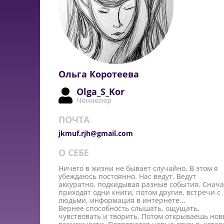
Ольга Коротеева
Olga_S_Kor
Ченнелер
ПОЧТА
jkmuf.rjh@gmail.com
О СЕБЕ
Ничего в жизни не бывает случайно. В этом я
убеждаюсь постоянно. Нас ведут. Ведут
аккуратно, подкидывая разные события. Снач
приходят одни книги, потом другие, встречи с
людьми, информация в интернете...
Вернее способность слышать, ощущать,
чувствовать и творить. Потом открываешь но