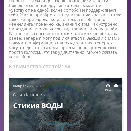
творить. Потом открываешь новые возможности.
Появляются новые друзья, которые мыслят и
чувствуют на одной волне со тобой и поддерживают
тебя. Жизнь приобретает недостающие краски. Что же
такого я приобрела, когда открыла в себе канал
ченнелинга? Конечно же, знания о том, как устроено
мироздание и роль человека, а значит и меня, в нём.
Раскрылись способности такие, какими я не обладала
ранее. Теперь я могу подключаться к Высшим силам и
получать информацию напрямую от них. Теперь я
могу это делать стихами, прозой, через рисунок или
просто голосом. Это так удивительно! Можно сказать
волшебно!
Количество статей:
54
Февраль 27, 2023
604
1
Ольга Коротеева
Стихия ВОДЫ