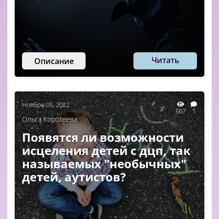
Читать
Описание
Ноябрь 05, 2022
567
1
Ольга Коротеева
Появятся ли возможности
исцеления детей с дцп, так
называемых "необычных"
детей, аутистов?