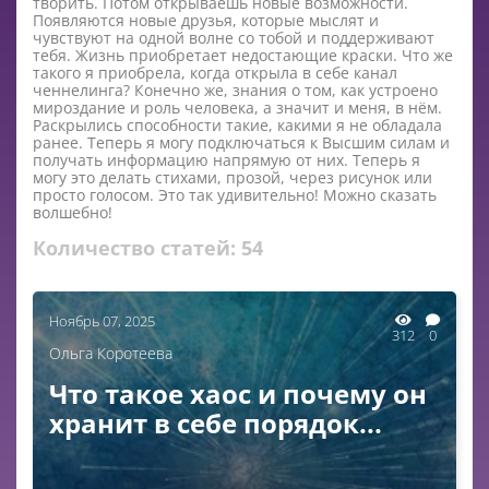
творить. Потом открываешь новые возможности.
Появляются новые друзья, которые мыслят и
чувствуют на одной волне со тобой и поддерживают
тебя. Жизнь приобретает недостающие краски. Что же
такого я приобрела, когда открыла в себе канал
ченнелинга? Конечно же, знания о том, как устроено
мироздание и роль человека, а значит и меня, в нём.
Раскрылись способности такие, какими я не обладала
ранее. Теперь я могу подключаться к Высшим силам и
получать информацию напрямую от них. Теперь я
могу это делать стихами, прозой, через рисунок или
просто голосом. Это так удивительно! Можно сказать
волшебно!
Количество статей:
54
Ноябрь 07, 2025
312
0
Ольга Коротеева
Что такое хаос и почему он
хранит в себе порядок...