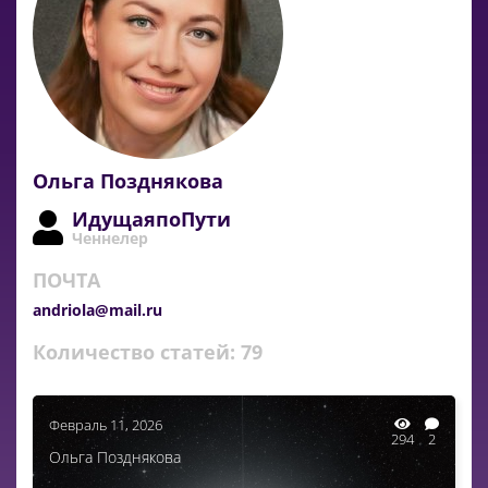
Ольга Позднякова
ИдущаяпоПути
Ченнелер
ПОЧТА
andriola@mail.ru
Количество статей:
79
Февраль 11, 2026
294
2
Ольга Позднякова