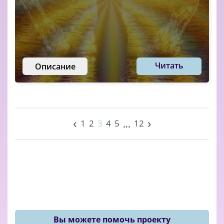
Читать
Описание
‹
›
1
2
3
4
5
12
...
Вы можете помочь проекту