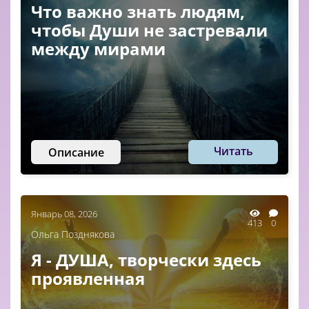
Что важно знать людям,
чтобы Души не застревали
между мирами
Читать
Описание
Январь 08, 2026
413
0
Ольга Позднякова
Я - ДУША, творчески здесь
проявленная