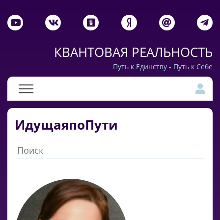
КВАНТОВАЯ РЕАЛЬНОСТЬ
Путь к Единству - Путь к Себе
ИдущаяпоПути