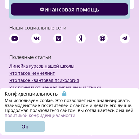
Финансовая помощь
Наши социальные сети
Полезные статьи
Линейка курсов нашей школы
Что такое ченнелинг
Что такое квантовая психология
Как понимают ченнелинг наши участники
Конфиденциальность
Политика конфиденциальности
Мы используем cookie. Это позволяет нам анализировать
взаимодействие посетителей с сайтом и делать его лучше.
Продолжая пользоваться сайтом, вы соглашаетесь с нашей
Закажи ченнелинг
политикой конфиденциальности
.
Ок
© 2018 - 2023 Kvreal2018 | All rights reserved.