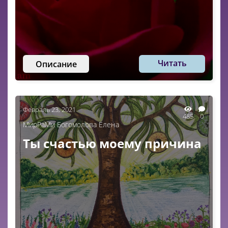
Читать
Описание
Февраль 23, 2021
485
0
МирРаМи Богомолова Елена
Ты счастью моему причина