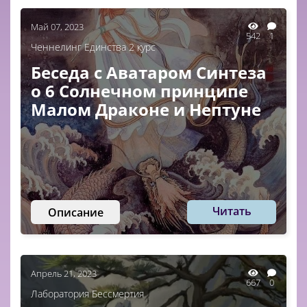
Май 07, 2023
542
1
Ченнелинг Единства 2 курс
Беседа с Аватаром Синтеза
о 6 Солнечном принципе
Малом Драконе и Нептуне
Читать
Описание
Апрель 21, 2023
667
0
Лаборатория Бессмертия