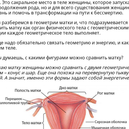
. Это сакральное место в теле женщины, которое запуск
родолжения рода, но и для всего существования женщи
знь и помочь в трансформации на пути к бессмертию.
 разберемся в геометрии матки и, что подразумевается
ить матку как орган физического тела с геометрическим
ии каждое геометрическое тело выполняет.
е надо обязательно связать геометрию и энергию, и ка
ем теле.
ы думаешь, с какими фигурами можно сравнить матку?
маю матку женщины можно сравнить с двумя геометриче
м – конус и шар. Еще она похожа на перевернутую тыкву 
й. А значит, именно эти формы задают собой энергетич