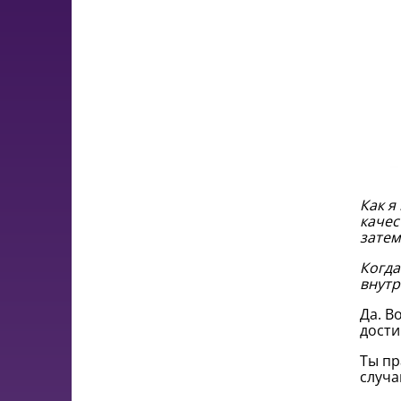
Как я
качес
затем
Когда
внутр
Да. В
дости
Ты пр
случа