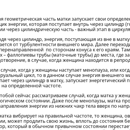
я геометрическая часть матки запускает свои определе
ик энергии, которая поступает внутрь через цилиндр 
ии через цилиндрическую часть - важный этап в циркул
дя через цилиндр, энергия, поступающая из вне в матку
ется от турбулентности внешнего мира. Далее переход
перенаправленной по сторонам конуса к его краям. Та
х – фаллопиевы трубы (маточные трубы) до места, где з
отворение, в случае, когда женщина находится в репро
 случае, когда у женщины наступает менопауза, или ко
руальный цикл, то в данном случае энергия внешнего ми
пает через цилиндр в матку, запускает энергетический
 на определенной частоте.
тобой сейчас рассматриваем случай, когда матка у жен
огическом состоянии. Даже после менопаузы, матка п
аправления энергии из нижних чакр тела вверх по напр
матка вибрирует на правильной частоте, то женщина, 
ии, может продлить свою жизнь, вплоть до состояния бе
ор, который в обычном привычном состоянии перестает 