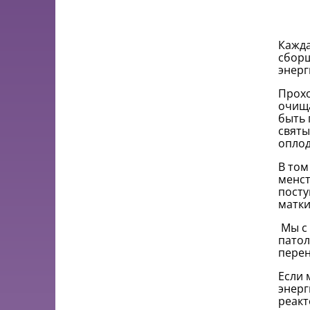
Кажда
сборщ
энерг
Прохо
очища
быть 
святы
оплод
В том
менст
посту
матки
Мы с 
патол
перен
Если 
энерг
реакт