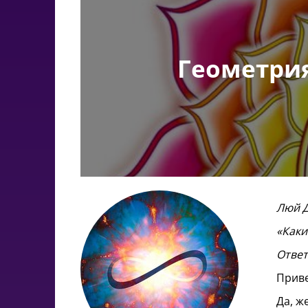
Геометрия
Люй Д
«Каки
Отве
Приве
Да, ж