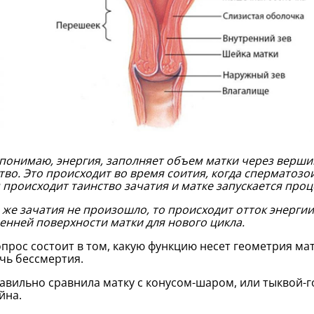
 понимаю, энергия, заполняет объем матки через вершин
тво. Это происходит во время соития, когда сперматозо
 происходит таинство зачатия и матке запускается проц
 же зачатия не произошло, то происходит отток энерги
енней поверхности матки для нового цикла.
опрос состоит в том, какую функцию несет геометрия мат
чь бессмертия.
авильно сравнила матку с конусом-шаром, или тыквой-г
йна.