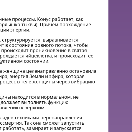
нные процессы. Конус работает, как
(горлышко тыквы). Причем прохождение
яции энергии.
, структурируется, выравнивается,
ит в состояние ровного потока, чтобы
м происходит проникновение в святая
арождается яйцеклетка, и происходит ее
дуктивном состоянии.
гда женщина целенаправленно остановила
ра, энергия Земли и эфира, которая
 процесс в теле женщины через вибрацию
щины находится в нормальном, не
родолжает выполнять функцию
авлению к верхним.
овладев техниками перенаправления
ссмертия. Так она сможет запустить
работать, замирает и запускается