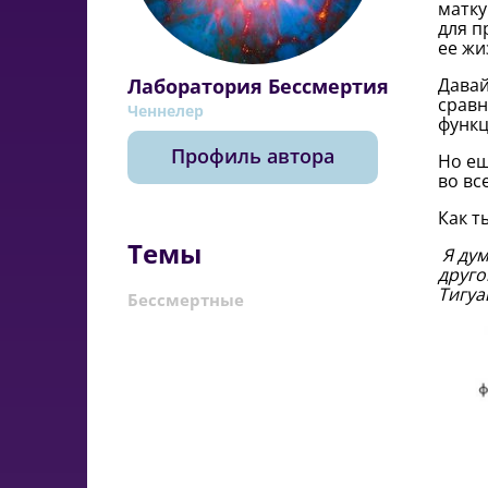
матку
для п
ее жи
Лаборатория Бессмертия
Давай
сравн
Ченнелер
функц
Профиль автора
Но ещ
во вс
Как т
Темы
Я ду
друго
Тигуа
Бессмертные