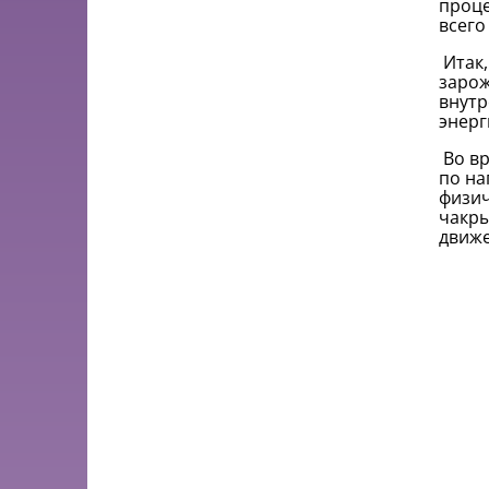
проце
всего
Итак,
зарож
внутр
энерг
Во вр
по на
физич
чакры
движе