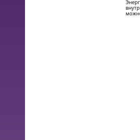
Энерг
внутр
можно