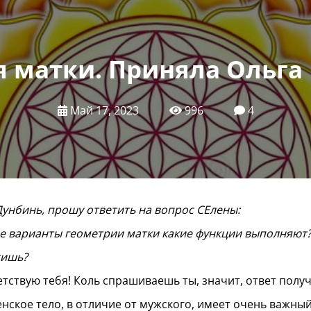
 матки. Приняла Ольга
Май 17, 2023
996
4
унбинь, прошу ответить на вопрос СЕлены:
е варианты геометрии матки какие функции выполняют?
тишь?
тствую тебя! Коль спрашиваешь ты, значит, ответ пол
енское тело, в отличие от мужского, имеет очень важн