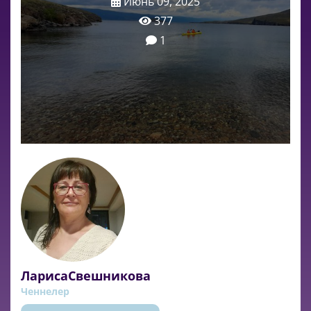
Июнь 09, 2025
377
1
ЛарисаСвешникова
Ченнелер