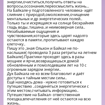
энергии,очиститься,получить ответы на
вопросы,осознания,переосмыслить жизнь...
На Байкале-у подготовленного человека- идёт
слияние с природой,омоложение,очищение
ментальных и др энергетических полей..
Только ты и искрящаяся на солнце бескрайняя
гладь воды..тишина..и неимоверная сила..
Незабываемые ощущения и
чувствования,которые здесь царят надолго
остаются в памяти..пропитывают каждую
клеточку..
Пишу это ,зная Ольхон и Байкал не по-
наслышке( проводила 3 раза ретриты на летнем
Байкале).Практики проходят здесь в разы
мощнее и ярче,возвращаешься домой
обновлённым и помолодевшем лет на 10 с
огромным зарядом энергии..
Дух Байкала не ко всем благоволит и даёт
доступы к тайным местам силы..
Ещё находясь дома - нужно готовиться к
путешествию ..соединяться энергетически с
этим местом,считывать информацию..
Путешествие на Байкал- ответственная
поездка,впечатления от неё остаются на всю
жизнь..