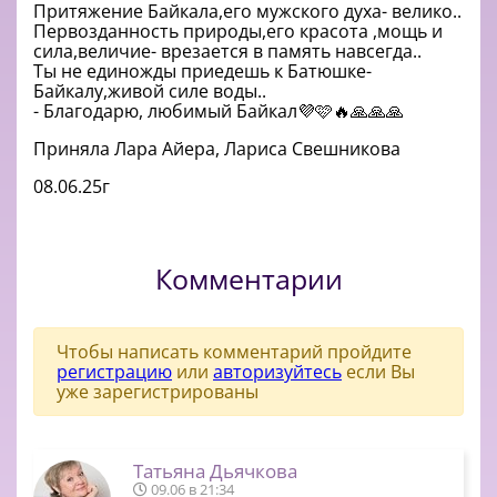
Притяжение Байкала,его мужского духа- велико..
Первозданность природы,его красота ,мощь и
сила,величие- врезается в память навсегда..
Ты не единожды приедешь к Батюшке-
Байкалу,живой силе воды..
- Благодарю, любимый Байкал💜🩷🔥🙏🙏🙏
Приняла Лара Айера, Лариса Свешникова
08.06.25г
Комментарии
Чтобы написать комментарий пройдите
регистрацию
или
авторизуйтесь
если Вы
уже зарегистрированы
Татьяна Дьячкова
09.06 в 21:34