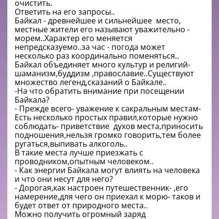
очистить.
Ответить на его запросы..
Байкал - древнейшее и сильнейшее место,
местные жители его называют уважительно -
морем..Характер его меняется
непредсказуемо..за час - погода может
несколько раз координально поменяться..
Байкал объединяет много культур и религий-
шаманизм,буддизм ,православие..Существуют
множество легенд,сказаний о Байкале..
-На что обратить внимание при посещении
Байкала?
- Прежде всего- уважение к сакральным местам-
Есть несколько простых правил,которые нужно
соблюдать- приветствие духов места,приносить
подношения,нельзя громко говорить,тем более
ругаться,выпивать алкоголь..
В такие места лучше приезжать с
проводником,опытным человеком..
- Как энергии Байкала могут влиять на человека
и что они несут для него?
- Дорогая,как настроен путешественник- ,его
намерение,для чего он приехал к морю- таков и
будет ответ от природного места..
Можно получить огромный заряд