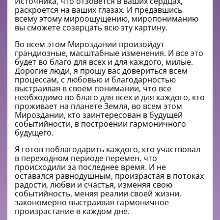
Источника, что отзовется в ваших сердцах,
раскроется на ваших глазах. И предавшись
всему этому мироощущению, миропониманию
вы сможете созерцать всю эту картину.
Во всем этом Мироздании произойдут
грандиозные, масштабные изменения. И все это
будет во благо для всех и для каждого, милые.
Дорогие люди, я прошу вас довериться всем
процессам, с любовью и благодарностью
выстраивая в своем понимании, что все
необходимо во благо для всех и для каждого, кто
проживает на планете Земля, во всем этом
Мироздании, кто заинтересован в будущей
событийности, в построении гармоничного
будущего.
Я готов поблагодарить каждого, кто участвовал
в переходном периоде перемен, что
происходили за последнее время. И не
оставался равнодушным, произрастая в потоках
радости, любви и счастья, изменяя свою
событийность, меняя реалии своей жизни,
закономерно выстраивая гармоничное
произрастание в каждом дне.