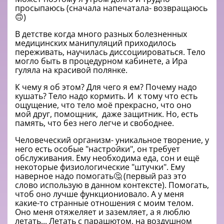
просыпаюсь (сначала напечатала- возвращаюсь
🙃)
В детстве когда много разных болезненных
медицинских манипуляций приходилось
переживать, научилась диссоциироваться. Тело
могло быть в процедурном кабинете, а Ира
гуляла на красивой полянке.
К чему я об этом? Для чего я ем? Почему надо
кушать? Тело надо кормить. И к тому что есть
ощущение, что тело моё прекрасно, что оно
мой друг, помощник, даже защитник. Но, есть
память, что без него легче и свободнее.
Человеческий организм- уникальное творение, у
него есть особые "настройки", он требует
обслуживания. Ему необходима еда, сон и ещё
некоторые физиологические "штучки". Ему
наверное надо помогать🤔 (первый раз это
слово использую в данном контексте). Помогать,
чтоб оно лучше функциониовало. А у меня
какие-то странные отношения с моим телом.
Оно меня отяжеляет и заземляет, а я люблю
летать... Летать с парашютом, на воздушном