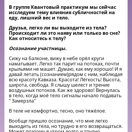
В группе Квантовый практикум мы сейчас
исследуем тему влияния субличностей на
еду, лишний вес и тело.
Друзья, легко ли вы выходите из тела?
Происходит ли это наяву или только во сне?
Как относитесь к телу?
Осознание участницы.
Сижу на балконе, вижу в небе орёл круги
наматывает. Легко так парит на потоках, почти
крыльями не машет. Думаю, как ему хорошо! И я
давай летать (сознанием)рядом с ним, наблюдая
всю красоту Кавказа. Красота! Лёгкость! Высота,
широта, свобода. Я слышу шелест и трение
воздушных потоков. Как же здорово! Вернулась
в тело, когда моё тело сигналы начало подавать
" Замерзла"
В теле не комфортно, тесно, оно тяжёлое.
Вообще пришло осознание, что мне легко
выходить из тела, но трудно в его возвращаться.
Может поэтому я утром долго и трудно