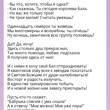
- Вы что, хотите, чтобы я одна?!
- Как скажешь. Ты сегодня королева бала.
- Но вас же только трое!
- Не трое милая! Считать умеешь?
Одиннадцать семёрок ты живёшь
Мы многомерны и волшебны, ты сечёшь?
Ну хочешь, квантиков всю группу позовёшь?
Да!!! Да, хочу!
Здесь столько душ прекрасных,
Так много помощи, любви, подсказок
Я получаю здесь от них!
И с ними я хочу свой бал отпраздновать!
Я квантиков зову всех к звёздам покататься
И Светом Божьим от души налюбоваться!
Восторг и радость излучить,
В единстве тренировочно побыть
И к новой жизни нам завесу приоткрыть!
Пусть кто-то скажет:
"Бабушка совсем с ума сошла"
А я отвечу: "Мне можно! Мне уже пора!"