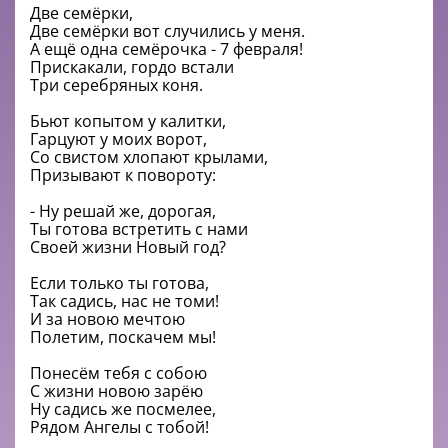
Две семёрки,
Две семёрки вот случились у меня.
А ещё одна семёрочка - 7 февраля!
Прискакали, гордо встали
Три серебряных коня.
Бьют копытом у калитки,
Гарцуют у моих ворот,
Со свистом хлопают крылами,
Призывают к повороту:
- Ну решай же, дорогая,
Ты готова встретить с нами
Своей жизни Новый год?
Если только ты готова,
Так садись, нас не томи!
И за новою мечтою
Полетим, поскачем мы!
Понесём тебя с собою
С жизни новою зарёю
Ну садись же посмелее,
Рядом Ангелы с тобой!