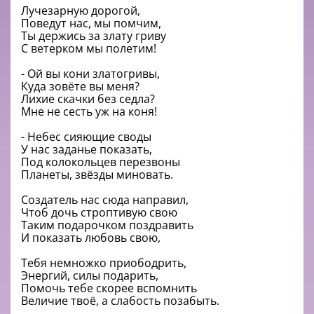
Лучезарную дорогой,
Поведут нас, мы помчим,
Ты держись за злату гриву
С ветерком мы полетим!
- Ой вы кони златогривы,
Куда зовёте вы меня?
Лихие скачки без седла?
Мне не сесть уж на коня!
- Небес сияющие своды
У нас заданье показать,
Под колокольцев перезвоны
Планеты, звёзды миновать.
Создатель нас сюда направил,
Чтоб дочь строптивую свою
Таким подарочком поздравить
И показать любовь свою,
Тебя немножко приободрить,
Энергий, силы подарить,
Помочь тебе скорее вспомнить
Величие твоё, а слабость позабыть.