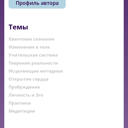
Профиль автора
Темы
Квантовое сознание
Изменения в теле
Учительская система
Творение реальности
Исцеляющие методики
Открытие сердца
Пробуждение
Личность и Эго
Практики
Медитации